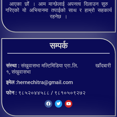
आएका छौं । आम मान्छेलाई अपनत्व दिलाउन सुरु
गरिएको यो अभियानमा तपाईको साथ र हाम्रो सहकार्य
रहनेछ ।
सम्पर्क
संस्था :
संखुवासभा मल्टिमिडिया प्रा.लि. खाँदबारी
१, संखुवासभा
इमेल :
hernechitra@gmail.com
फोन :
९८५२०४४५८८ / ९८१०५०९२७२