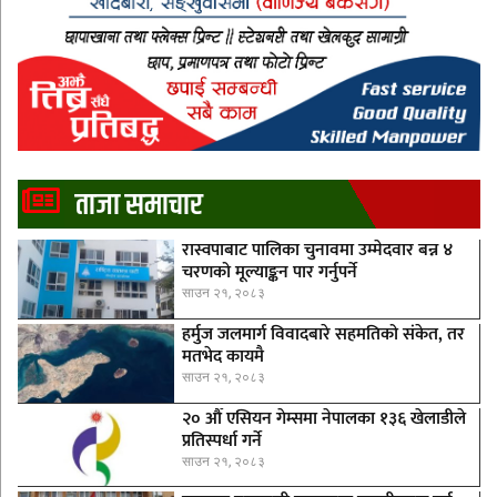
ताजा समाचार
रास्वपाबाट पालिका चुनावमा उम्मेदवार बन्न ४
चरणको मूल्याङ्कन पार गर्नुपर्ने
साउन २१, २०८३
हर्मुज जलमार्ग विवादबारे सहमतिको संकेत, तर
मतभेद कायमै
साउन २१, २०८३
२० औँ एसियन गेम्समा नेपालका १३६ खेलाडीले
प्रतिस्पर्धा गर्ने
साउन २१, २०८३