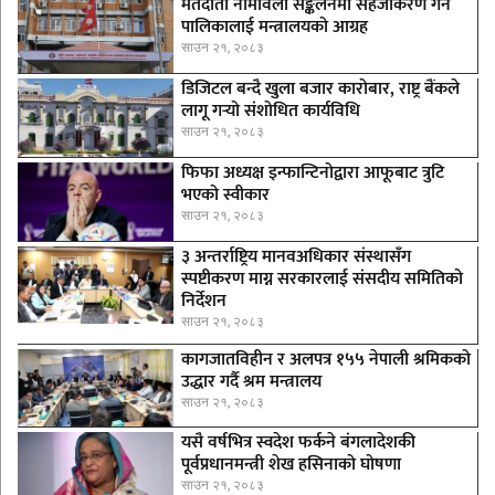
मतदाता नामावली सङ्कलनमा सहजीकरण गर्न
पालिकालाई मन्त्रालयको आग्रह
साउन २१, २०८३
डिजिटल बन्दै खुला बजार कारोबार, राष्ट्र बैंकले
लागू गर्‍यो संशोधित कार्यविधि
साउन २१, २०८३
फिफा अध्यक्ष इन्फान्टिनोद्वारा आफूबाट त्रुटि
भएको स्वीकार
साउन २१, २०८३
३ अन्तर्राष्ट्रिय मानवअधिकार संस्थासँग
स्पष्टीकरण माग्न सरकारलाई संसदीय समितिको
निर्देशन
साउन २१, २०८३
कागजातविहीन र अलपत्र १५५ नेपाली श्रमिकको
उद्धार गर्दै श्रम मन्त्रालय
साउन २१, २०८३
यसै वर्षभित्र स्वदेश फर्कने बंगलादेशकी
पूर्वप्रधानमन्त्री शेख हसिनाको घोषणा
साउन २१, २०८३