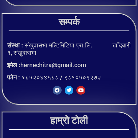
सम्पर्क
संस्था :
संखुवासभा मल्टिमिडिया प्रा.लि. खाँदबारी
१, संखुवासभा
इमेल :
hernechitra@gmail.com
फोन :
९८५२०४४५८८ / ९८१०५०९२७२
हाम्रो टोली