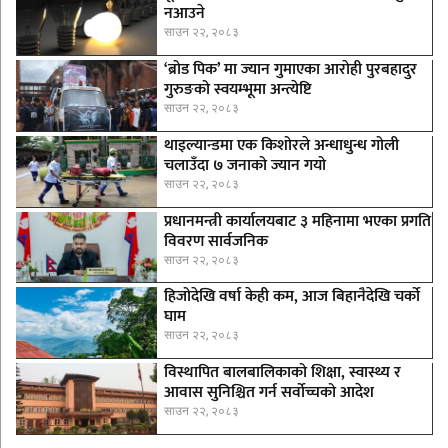
नआउने
साउन २२, २०८३
‘ब्रोड पिक’ मा ज्यान गुमाएका आराेही पुरबहादुर
गुरुङको स्वयम्भूमा अन्त्येष्टि
साउन २२, २०८३
थाइल्यान्डमा एक किशोरले अन्धाधुन्ध गोली
चलाउँदा ७ जनाको ज्यान गयो
साउन २२, २०८३
प्रधानमन्त्री कार्यालयबाट ३ महिनामा भएका प्रगति
विवरण सार्वजनिक
साउन २२, २०८३
हिजोदेखि वर्षा केही कम, आज बिहानैदेखि चर्को
घाम
साउन २२, २०८३
विस्थापित बालबालिकाको शिक्षा, स्वास्थ्य र
आवास सुनिश्चित गर्न सर्वोच्चको आदेश
साउन २२, २०८३