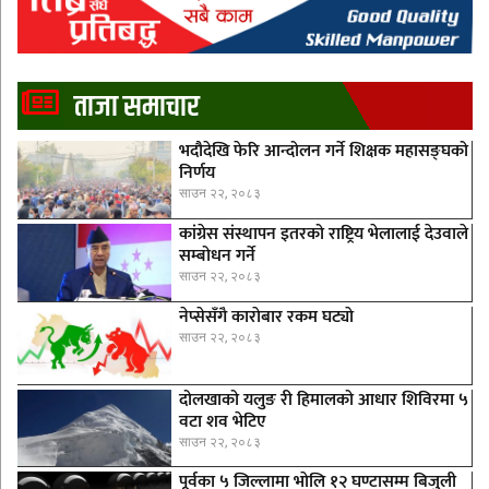
ताजा समाचार
भदौदेखि फेरि आन्दोलन गर्ने शिक्षक महासङ्घको
निर्णय
साउन २२, २०८३
कांग्रेस संस्थापन इतरको राष्ट्रिय भेलालाई देउवाले
सम्बोधन गर्ने
साउन २२, २०८३
नेप्सेसँगै काराेबार रकम घट्याे
साउन २२, २०८३
दोलखाको यलुङ री हिमालको आधार शिविरमा ५
वटा शव भेटिए
साउन २२, २०८३
पूर्वका ५ जिल्लामा भाेलि १२ घण्टासम्म बिजुली