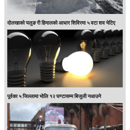
दोलखाको यलुङ री हिमालको आधार शिविरमा ५ वटा शव भेटिए
पूर्वका ५ जिल्लामा भाेलि १२ घण्टासम्म बिजुली नआउने