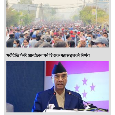
भदौदेखि फेरि आन्दोलन गर्ने शिक्षक महासङ्घको निर्णय