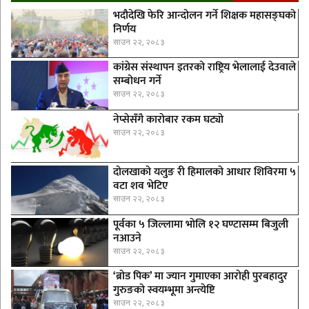
भदौदेखि फेरि आन्दोलन गर्ने शिक्षक महासङ्घको
निर्णय
साउन २२, २०८३
कांग्रेस संस्थापन इतरको राष्ट्रिय भेलालाई देउवाले
सम्बोधन गर्ने
साउन २२, २०८३
नेप्सेसँगै काराेबार रकम घट्याे
साउन २२, २०८३
दोलखाको यलुङ री हिमालको आधार शिविरमा ५
वटा शव भेटिए
साउन २२, २०८३
पूर्वका ५ जिल्लामा भाेलि १२ घण्टासम्म बिजुली
नआउने
साउन २२, २०८३
‘ब्रोड पिक’ मा ज्यान गुमाएका आराेही पुरबहादुर
गुरुङको स्वयम्भूमा अन्त्येष्टि
साउन २२, २०८३