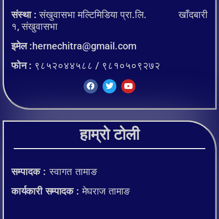
संस्था :
संखुवासभा मल्टिमिडिया प्रा.लि. खाँदबारी
१, संखुवासभा
इमेल :
hernechitra@gmail.com
फोन :
९८५२०४४५८८ / ९८१०५०९२७२
हाम्रो टोली
सम्पादक :
स्वागत तामाङ
कार्यकारी सम्पादक :
मेघराज तामाङ