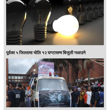
पूर्वका ५ जिल्लामा भाेलि १२ घण्टासम्म बिजुली नआउने