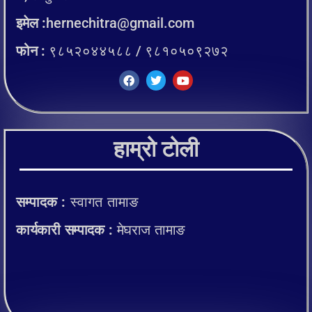
इमेल :
hernechitra@gmail.com
फोन :
९८५२०४४५८८ / ९८१०५०९२७२
हाम्रो टोली
सम्पादक :
स्वागत तामाङ
कार्यकारी सम्पादक :
मेघराज तामाङ