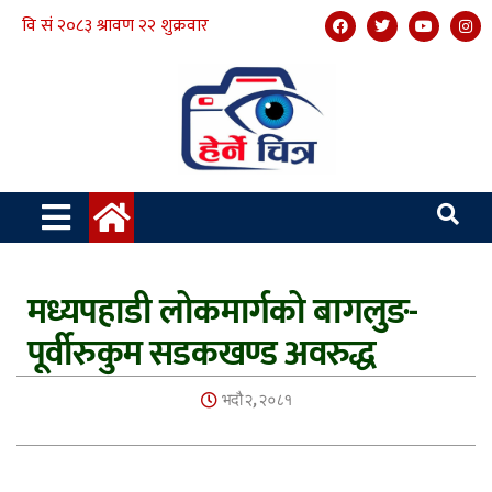
मध्यपहाडी लोकमार्गको बागलुङ-
पूर्वीरुकुम सडकखण्ड अवरुद्ध
भदौ २, २०८१