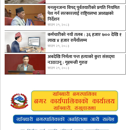
मनसुनजन्य विपद् पूर्वतयारीको प्रगति नियमित
पेश गर्न सरकारलाई राष्ट्रियसभा अध्यक्षको
निर्देशन
साउन २१, २०८३
कर्मचारीकाे नयाँ तलब : ३६ हजार ७०० देखि १
लाख ४ हजार रुपैयाँसम्म
साउन २१, २०८३
अबदेखि निर्मला पन्त हत्याको कुरा संसद्‍मा
नउठाउनू : गृहमन्त्री गुरुङ
साउन २१, २०८३