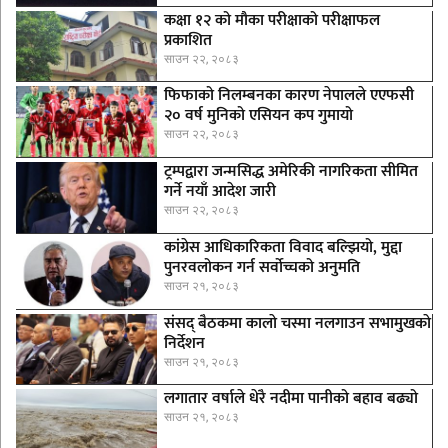
कक्षा १२ को मौका परीक्षाको परीक्षाफल
प्रकाशित
साउन २२, २०८३
फिफाको निलम्बनका कारण नेपालले एएफसी
२० वर्ष मुनिको एसियन कप गुमायो
साउन २२, २०८३
ट्रम्पद्वारा जन्मसिद्ध अमेरिकी नागरिकता सीमित
गर्ने नयाँ आदेश जारी
साउन २२, २०८३
कांग्रेस आधिकारिकता विवाद बल्झियो, मुद्दा
पुनरवलोकन गर्न सर्वोच्चको अनुमति
साउन २१, २०८३
संसद् बैठकमा कालाे चस्मा नलगाउन सभामुखकाे
निर्देशन
साउन २१, २०८३
लगातार वर्षाले धेरै नदीमा पानीको बहाव बढ्यो
साउन २१, २०८३