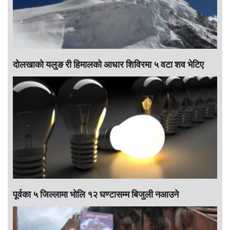
दोलखाको यलुङ री हिमालको आधार शिविरमा ५ वटा शव भेटिए
पूर्वका ५ जिल्लामा भाेलि १२ घण्टासम्म बिजुली नआउने