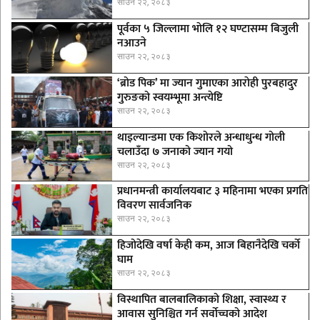
साउन २२, २०८३
पूर्वका ५ जिल्लामा भाेलि १२ घण्टासम्म बिजुली
नआउने
साउन २२, २०८३
‘ब्रोड पिक’ मा ज्यान गुमाएका आराेही पुरबहादुर
गुरुङको स्वयम्भूमा अन्त्येष्टि
साउन २२, २०८३
थाइल्यान्डमा एक किशोरले अन्धाधुन्ध गोली
चलाउँदा ७ जनाको ज्यान गयो
साउन २२, २०८३
प्रधानमन्त्री कार्यालयबाट ३ महिनामा भएका प्रगति
विवरण सार्वजनिक
साउन २२, २०८३
हिजोदेखि वर्षा केही कम, आज बिहानैदेखि चर्को
घाम
साउन २२, २०८३
विस्थापित बालबालिकाको शिक्षा, स्वास्थ्य र
आवास सुनिश्चित गर्न सर्वोच्चको आदेश