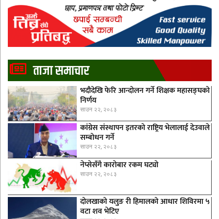
ताजा समाचार
भदौदेखि फेरि आन्दोलन गर्ने शिक्षक महासङ्घको
निर्णय
साउन २२, २०८३
कांग्रेस संस्थापन इतरको राष्ट्रिय भेलालाई देउवाले
सम्बोधन गर्ने
साउन २२, २०८३
नेप्सेसँगै काराेबार रकम घट्याे
साउन २२, २०८३
दोलखाको यलुङ री हिमालको आधार शिविरमा ५
वटा शव भेटिए