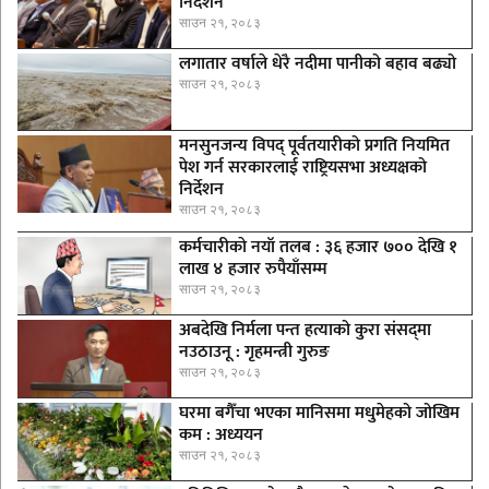
निर्देशन
साउन २१, २०८३
लगातार वर्षाले धेरै नदीमा पानीको बहाव बढ्यो
साउन २१, २०८३
मनसुनजन्य विपद् पूर्वतयारीको प्रगति नियमित
पेश गर्न सरकारलाई राष्ट्रियसभा अध्यक्षको
निर्देशन
साउन २१, २०८३
कर्मचारीकाे नयाँ तलब : ३६ हजार ७०० देखि १
लाख ४ हजार रुपैयाँसम्म
साउन २१, २०८३
अबदेखि निर्मला पन्त हत्याको कुरा संसद्‍मा
नउठाउनू : गृहमन्त्री गुरुङ
साउन २१, २०८३
घरमा बगैँचा भएका मानिसमा मधुमेहको जोखिम
कम : अध्ययन
साउन २१, २०८३