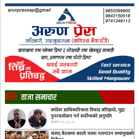
ताजा समाचार
कांग्रेस आधिकारिकता विवाद बल्झियो, मुद्दा
पुनरवलोकन गर्न सर्वोच्चको अनुमति
साउन २१, २०८३
संसद् बैठकमा कालाे चस्मा नलगाउन सभामुखकाे