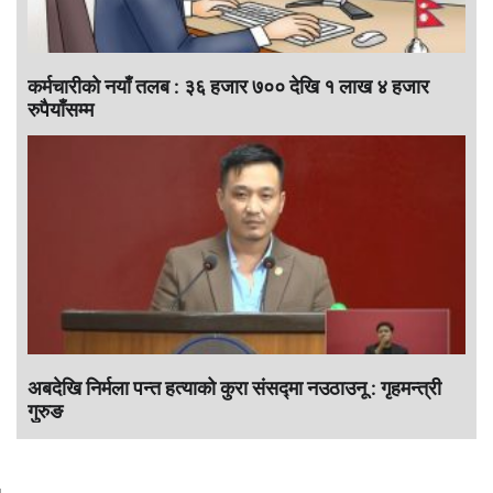
कर्मचारीकाे नयाँ तलब : ३६ हजार ७०० देखि १ लाख ४ हजार
रुपैयाँसम्म
अबदेखि निर्मला पन्त हत्याको कुरा संसद्‍मा नउठाउनू : गृहमन्त्री
गुरुङ