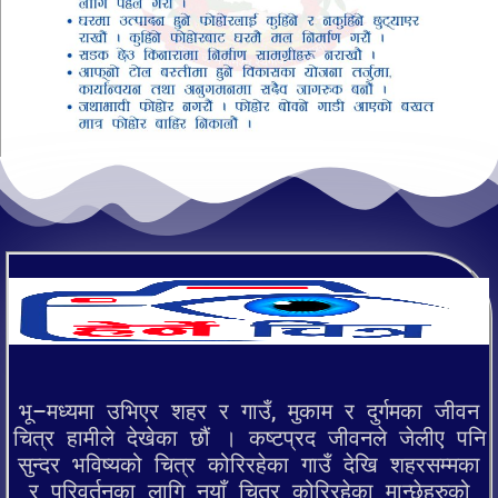
भू–मध्यमा उभिएर शहर र गाउँ, मुकाम र दुर्गमका जीवन
चित्र हामीले देखेका छौं । कष्टप्रद जीवनले जेलीए पनि
सुन्दर भविष्यको चित्र कोरिरहेका गाउँ देखि शहरसम्मका
र परिवर्तनका लागि नयाँ चित्र कोरिरहेका मान्छेहरुको