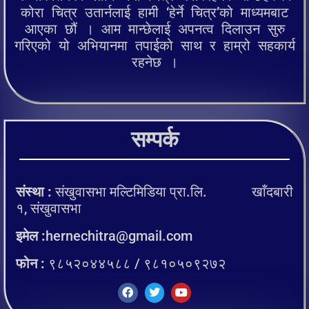
कोरा चित्र उतार्नलाई हामी ‘हेर्ने चित्र’को माध्यमबाट
आएका छौं । आम मान्छेलाई अपनत्व दिलाउन सुरु
गरिएको यो अभियानमा तपाईको साथ र हाम्रो सहकार्य
रहनेछ ।
सम्पर्क
संस्था :
संखुवासभा मल्टिमिडिया प्रा.लि. खाँदबारी
१, संखुवासभा
इमेल :
hernechitra@gmail.com
फोन :
९८५२०४४५८८ / ९८१०५०९२७२