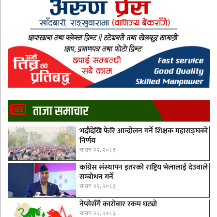
ताजा समाचार
भदौदेखि फेरि आन्दोलन गर्ने शिक्षक महासङ्घको
निर्णय
साउन २२, २०८३
कांग्रेस संस्थापन इतरको राष्ट्रिय भेलालाई देउवाले
सम्बोधन गर्ने
साउन २२, २०८३
नेप्सेसँगै काराेबार रकम घट्याे
साउन २२, २०८३