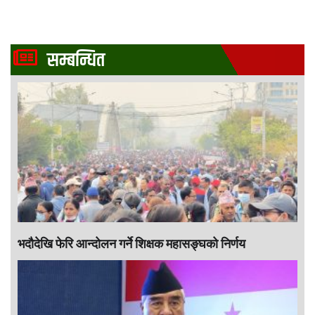
सम्बन्धित
भदौदेखि फेरि आन्दोलन गर्ने शिक्षक महासङ्घको निर्णय