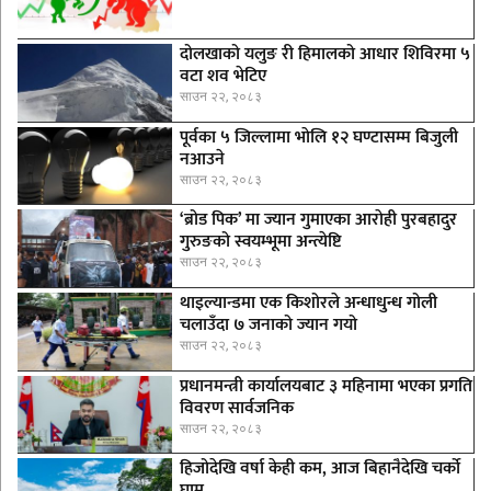
दोलखाको यलुङ री हिमालको आधार शिविरमा ५
वटा शव भेटिए
साउन २२, २०८३
पूर्वका ५ जिल्लामा भाेलि १२ घण्टासम्म बिजुली
नआउने
साउन २२, २०८३
‘ब्रोड पिक’ मा ज्यान गुमाएका आराेही पुरबहादुर
गुरुङको स्वयम्भूमा अन्त्येष्टि
साउन २२, २०८३
थाइल्यान्डमा एक किशोरले अन्धाधुन्ध गोली
चलाउँदा ७ जनाको ज्यान गयो
साउन २२, २०८३
प्रधानमन्त्री कार्यालयबाट ३ महिनामा भएका प्रगति
विवरण सार्वजनिक
साउन २२, २०८३
हिजोदेखि वर्षा केही कम, आज बिहानैदेखि चर्को
घाम