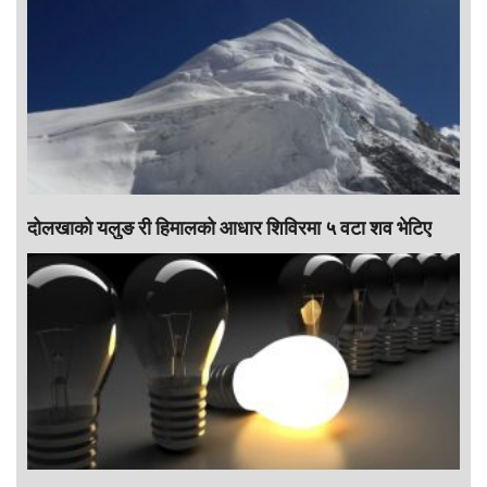
दोलखाको यलुङ री हिमालको आधार शिविरमा ५ वटा शव भेटिए