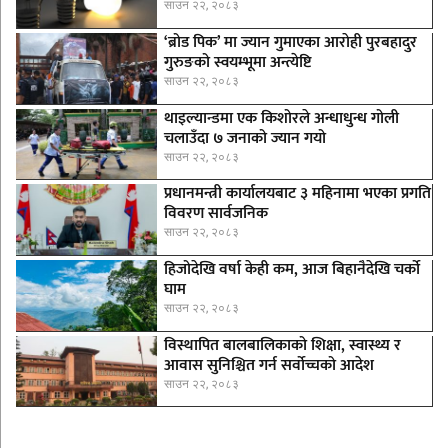
साउन २२, २०८३
‘ब्रोड पिक’ मा ज्यान गुमाएका आराेही पुरबहादुर
गुरुङको स्वयम्भूमा अन्त्येष्टि
साउन २२, २०८३
थाइल्यान्डमा एक किशोरले अन्धाधुन्ध गोली
चलाउँदा ७ जनाको ज्यान गयो
साउन २२, २०८३
प्रधानमन्त्री कार्यालयबाट ३ महिनामा भएका प्रगति
विवरण सार्वजनिक
साउन २२, २०८३
हिजोदेखि वर्षा केही कम, आज बिहानैदेखि चर्को
घाम
साउन २२, २०८३
विस्थापित बालबालिकाको शिक्षा, स्वास्थ्य र
आवास सुनिश्चित गर्न सर्वोच्चको आदेश
साउन २२, २०८३