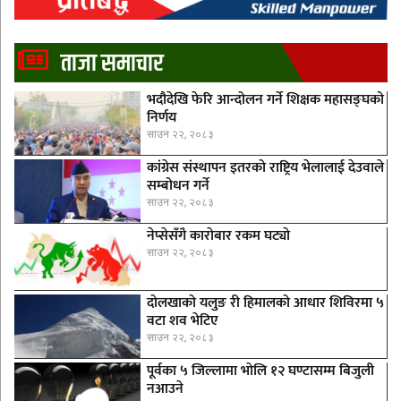
ताजा समाचार
भदौदेखि फेरि आन्दोलन गर्ने शिक्षक महासङ्घको
निर्णय
साउन २२, २०८३
कांग्रेस संस्थापन इतरको राष्ट्रिय भेलालाई देउवाले
सम्बोधन गर्ने
साउन २२, २०८३
नेप्सेसँगै काराेबार रकम घट्याे
साउन २२, २०८३
दोलखाको यलुङ री हिमालको आधार शिविरमा ५
वटा शव भेटिए
साउन २२, २०८३
पूर्वका ५ जिल्लामा भाेलि १२ घण्टासम्म बिजुली
नआउने