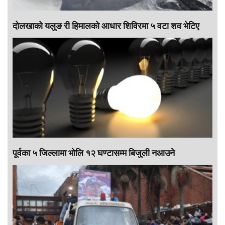
दोलखाको यलुङ री हिमालको आधार शिविरमा ५ वटा शव भेटिए
पूर्वका ५ जिल्लामा भाेलि १२ घण्टासम्म बिजुली नआउने