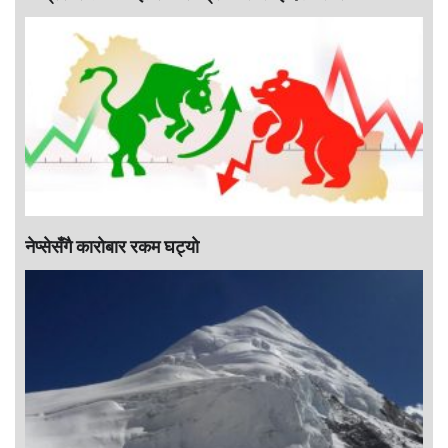
नेप्सेसँगै काराेबार रकम घट्याे