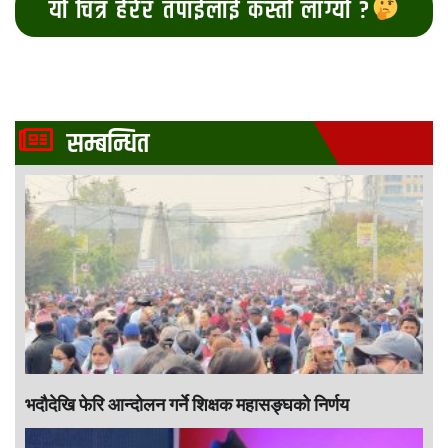
यो चित्र हेरेर तपाईलाई कस्तो लाग्यो ?
सम्बन्धित
भदौदेखि फेरि आन्दोलन गर्ने शिक्षक महासङ्घको निर्णय