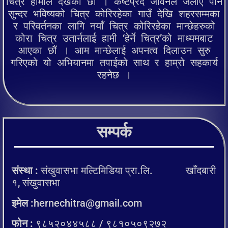
चित्र हामीले देखेका छौं । कष्टप्रद जीवनले जेलीए पनि
सुन्दर भविष्यको चित्र कोरिरहेका गाउँ देखि शहरसम्मका
र परिवर्तनका लागि नयाँ चित्र कोरिरहेका मान्छेहरुको
कोरा चित्र उतार्नलाई हामी ‘हेर्ने चित्र’को माध्यमबाट
आएका छौं । आम मान्छेलाई अपनत्व दिलाउन सुरु
गरिएको यो अभियानमा तपाईको साथ र हाम्रो सहकार्य
रहनेछ ।
सम्पर्क
संस्था :
संखुवासभा मल्टिमिडिया प्रा.लि. खाँदबारी
१, संखुवासभा
इमेल :
hernechitra@gmail.com
फोन :
९८५२०४४५८८ / ९८१०५०९२७२