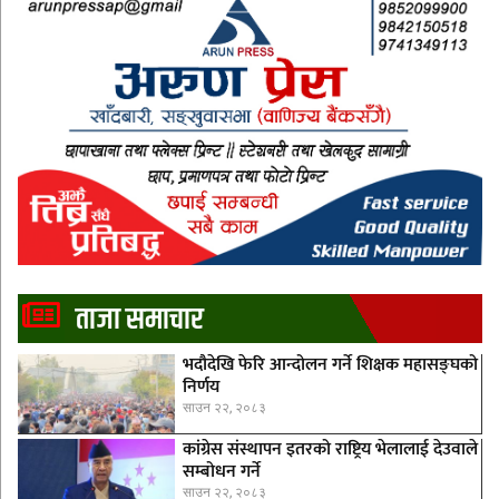
ताजा समाचार
भदौदेखि फेरि आन्दोलन गर्ने शिक्षक महासङ्घको
निर्णय
साउन २२, २०८३
कांग्रेस संस्थापन इतरको राष्ट्रिय भेलालाई देउवाले
सम्बोधन गर्ने
साउन २२, २०८३