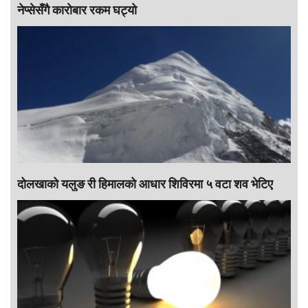
नेप्सेसँगै काराेबार रकम घट्याे
दोलखाको यलुङ री हिमालको आधार शिविरमा ५ वटा शव भेटिए