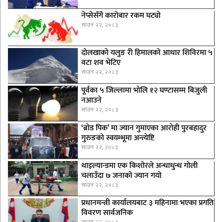
नेप्सेसँगै काराेबार रकम घट्याे
साउन २२, २०८३
दोलखाको यलुङ री हिमालको आधार शिविरमा ५
वटा शव भेटिए
साउन २२, २०८३
पूर्वका ५ जिल्लामा भाेलि १२ घण्टासम्म बिजुली
नआउने
साउन २२, २०८३
‘ब्रोड पिक’ मा ज्यान गुमाएका आराेही पुरबहादुर
गुरुङको स्वयम्भूमा अन्त्येष्टि
साउन २२, २०८३
थाइल्यान्डमा एक किशोरले अन्धाधुन्ध गोली
चलाउँदा ७ जनाको ज्यान गयो
साउन २२, २०८३
प्रधानमन्त्री कार्यालयबाट ३ महिनामा भएका प्रगति
विवरण सार्वजनिक
साउन २२, २०८३