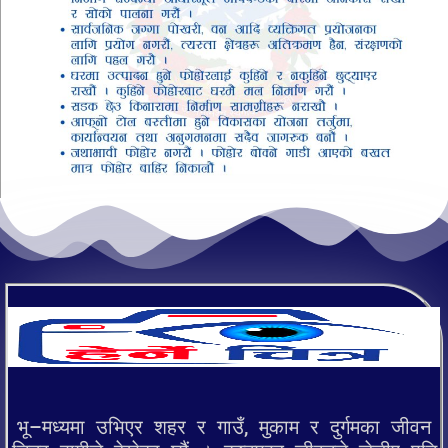
भू–मध्यमा उभिएर शहर र गाउँ, मुकाम र दुर्गमका जीवन