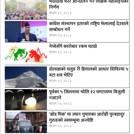
भदौदेखि फेरि आन्दोलन गर्ने शिक्षक महासङ्घको
निर्णय
साउन २२, २०८३
कांग्रेस संस्थापन इतरको राष्ट्रिय भेलालाई देउवाले
सम्बोधन गर्ने
साउन २२, २०८३
नेप्सेसँगै काराेबार रकम घट्याे
साउन २२, २०८३
दोलखाको यलुङ री हिमालको आधार शिविरमा ५
वटा शव भेटिए
साउन २२, २०८३
पूर्वका ५ जिल्लामा भाेलि १२ घण्टासम्म बिजुली
नआउने
साउन २२, २०८३
‘ब्रोड पिक’ मा ज्यान गुमाएका आराेही पुरबहादुर
गुरुङको स्वयम्भूमा अन्त्येष्टि
साउन २२, २०८३