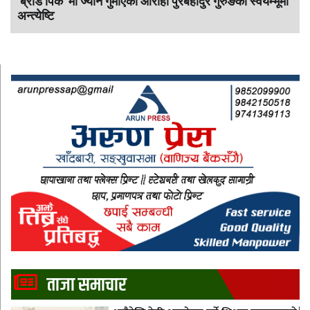
‘ब्रोड पिक’ मा ज्यान गुमाएका आराेही पुरबहादुर गुरुङको स्वयम्भूमा
अन्त्येष्टि
ताजा समाचार