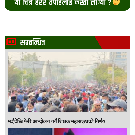
यो चित्र हेरेर तपाईलाई कस्तो लाग्यो ?
सम्बन्धित
भदौदेखि फेरि आन्दोलन गर्ने शिक्षक महासङ्घको निर्णय