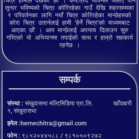
चित्र हामीले देखेका छौं । कष्टप्रद जीवनले जेलीए पनि
सुन्दर भविष्यको चित्र कोरिरहेका गाउँ देखि शहरसम्मका
र परिवर्तनका लागि नयाँ चित्र कोरिरहेका मान्छेहरुको
कोरा चित्र उतार्नलाई हामी ‘हेर्ने चित्र’को माध्यमबाट
आएका छौं । आम मान्छेलाई अपनत्व दिलाउन सुरु
गरिएको यो अभियानमा तपाईको साथ र हाम्रो सहकार्य
रहनेछ ।
सम्पर्क
संस्था :
संखुवासभा मल्टिमिडिया प्रा.लि. खाँदबारी
१, संखुवासभा
इमेल :
hernechitra@gmail.com
फोन :
९८५२०४४५८८ / ९८१०५०९२७२