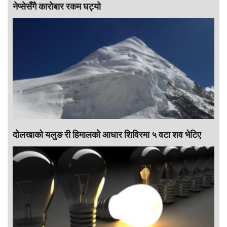
नेप्सेसँगै काराेबार रकम घट्याे
दोलखाको यलुङ री हिमालको आधार शिविरमा ५ वटा शव भेटिए