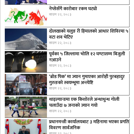
नेप्सेसँगै काराेबार रकम घट्याे
साउन २२, २०८३
दोलखाको यलुङ री हिमालको आधार शिविरमा ५
वटा शव भेटिए
साउन २२, २०८३
पूर्वका ५ जिल्लामा भाेलि १२ घण्टासम्म बिजुली
नआउने
साउन २२, २०८३
‘ब्रोड पिक’ मा ज्यान गुमाएका आराेही पुरबहादुर
गुरुङको स्वयम्भूमा अन्त्येष्टि
साउन २२, २०८३
थाइल्यान्डमा एक किशोरले अन्धाधुन्ध गोली
चलाउँदा ७ जनाको ज्यान गयो
साउन २२, २०८३
प्रधानमन्त्री कार्यालयबाट ३ महिनामा भएका प्रगति
विवरण सार्वजनिक
साउन २२, २०८३