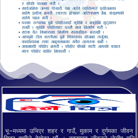
भू–मध्यमा उभिएर शहर र गाउँ, मुकाम र दुर्गमका जीवन