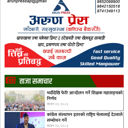
ताजा समाचार
भदौदेखि फेरि आन्दोलन गर्ने शिक्षक महासङ्घको
निर्णय
साउन २२, २०८३
कांग्रेस संस्थापन इतरको राष्ट्रिय भेलालाई देउवाले
सम्बोधन गर्ने
साउन २२, २०८३