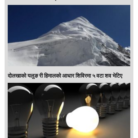
दोलखाको यलुङ री हिमालको आधार शिविरमा ५ वटा शव भेटिए