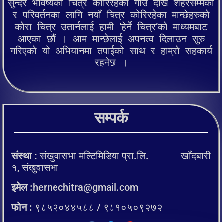
सुन्दर भविष्यको चित्र कोरिरहेका गाउँ देखि शहरसम्मका
र परिवर्तनका लागि नयाँ चित्र कोरिरहेका मान्छेहरुको
कोरा चित्र उतार्नलाई हामी ‘हेर्ने चित्र’को माध्यमबाट
आएका छौं । आम मान्छेलाई अपनत्व दिलाउन सुरु
गरिएको यो अभियानमा तपाईको साथ र हाम्रो सहकार्य
रहनेछ ।
सम्पर्क
संस्था :
संखुवासभा मल्टिमिडिया प्रा.लि. खाँदबारी
१, संखुवासभा
इमेल :
hernechitra@gmail.com
फोन :
९८५२०४४५८८ / ९८१०५०९२७२