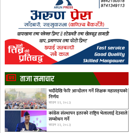
ताजा समाचार
भदौदेखि फेरि आन्दोलन गर्ने शिक्षक महासङ्घको
निर्णय
साउन २२, २०८३
कांग्रेस संस्थापन इतरको राष्ट्रिय भेलालाई देउवाले
सम्बोधन गर्ने
साउन २२, २०८३