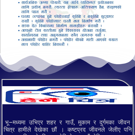
भू–मध्यमा उभिएर शहर र गाउँ, मुकाम र दुर्गमका जीवन
चित्र हामीले देखेका छौं । कष्टप्रद जीवनले जेलीए पनि