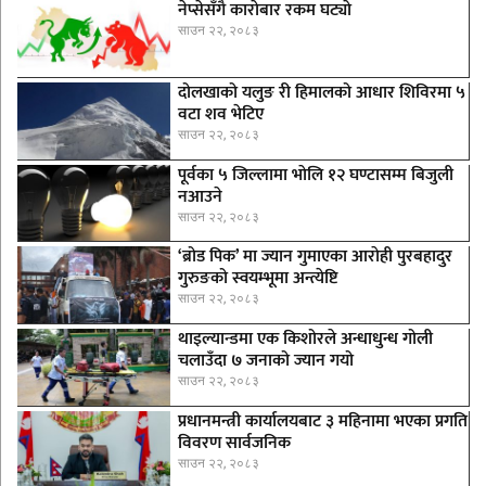
नेप्सेसँगै काराेबार रकम घट्याे
साउन २२, २०८३
दोलखाको यलुङ री हिमालको आधार शिविरमा ५
वटा शव भेटिए
साउन २२, २०८३
पूर्वका ५ जिल्लामा भाेलि १२ घण्टासम्म बिजुली
नआउने
साउन २२, २०८३
‘ब्रोड पिक’ मा ज्यान गुमाएका आराेही पुरबहादुर
गुरुङको स्वयम्भूमा अन्त्येष्टि
साउन २२, २०८३
थाइल्यान्डमा एक किशोरले अन्धाधुन्ध गोली
चलाउँदा ७ जनाको ज्यान गयो
साउन २२, २०८३
प्रधानमन्त्री कार्यालयबाट ३ महिनामा भएका प्रगति
विवरण सार्वजनिक
साउन २२, २०८३