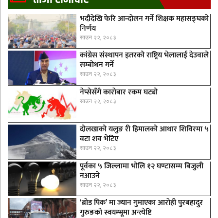
भदौदेखि फेरि आन्दोलन गर्ने शिक्षक महासङ्घको
निर्णय
साउन २२, २०८३
कांग्रेस संस्थापन इतरको राष्ट्रिय भेलालाई देउवाले
सम्बोधन गर्ने
साउन २२, २०८३
नेप्सेसँगै काराेबार रकम घट्याे
साउन २२, २०८३
दोलखाको यलुङ री हिमालको आधार शिविरमा ५
वटा शव भेटिए
साउन २२, २०८३
पूर्वका ५ जिल्लामा भाेलि १२ घण्टासम्म बिजुली
नआउने
साउन २२, २०८३
‘ब्रोड पिक’ मा ज्यान गुमाएका आराेही पुरबहादुर
गुरुङको स्वयम्भूमा अन्त्येष्टि