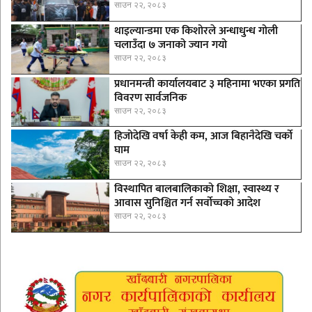
साउन २२, २०८३
थाइल्यान्डमा एक किशोरले अन्धाधुन्ध गोली
चलाउँदा ७ जनाको ज्यान गयो
साउन २२, २०८३
प्रधानमन्त्री कार्यालयबाट ३ महिनामा भएका प्रगति
विवरण सार्वजनिक
साउन २२, २०८३
हिजोदेखि वर्षा केही कम, आज बिहानैदेखि चर्को
घाम
साउन २२, २०८३
विस्थापित बालबालिकाको शिक्षा, स्वास्थ्य र
आवास सुनिश्चित गर्न सर्वोच्चको आदेश
साउन २२, २०८३