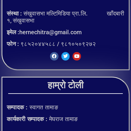
संस्था :
संखुवासभा मल्टिमिडिया प्रा.लि. खाँदबारी
१, संखुवासभा
इमेल :
hernechitra@gmail.com
फोन :
९८५२०४४५८८ / ९८१०५०९२७२
हाम्रो टोली
सम्पादक :
स्वागत तामाङ
कार्यकारी सम्पादक :
मेघराज तामाङ