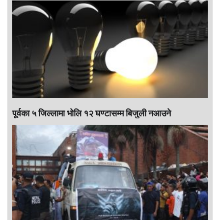
पूर्वका ५ जिल्लामा भाेलि १२ घण्टासम्म बिजुली नआउने