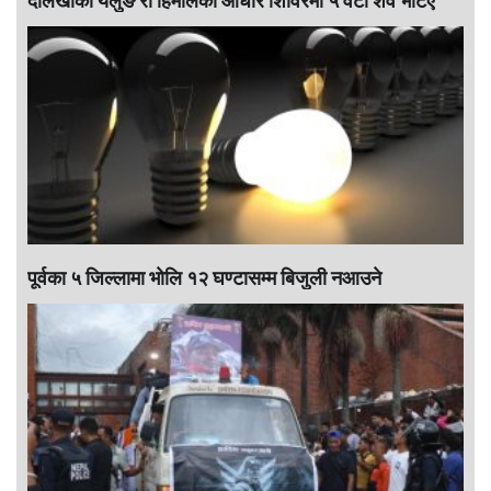
दोलखाको यलुङ री हिमालको आधार शिविरमा ५ वटा शव भेटिए
पूर्वका ५ जिल्लामा भाेलि १२ घण्टासम्म बिजुली नआउने