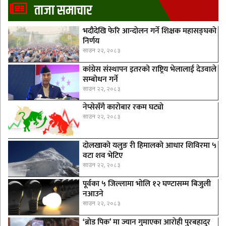
ताजा समाचार
भदौदेखि फेरि आन्दोलन गर्ने शिक्षक महासङ्घको
निर्णय
साउन २२, २०८३
कांग्रेस संस्थापन इतरको राष्ट्रिय भेलालाई देउवाले
सम्बोधन गर्ने
साउन २२, २०८३
नेप्सेसँगै काराेबार रकम घट्याे
साउन २२, २०८३
दोलखाको यलुङ री हिमालको आधार शिविरमा ५
वटा शव भेटिए
साउन २२, २०८३
पूर्वका ५ जिल्लामा भाेलि १२ घण्टासम्म बिजुली
नआउने
साउन २२, २०८३
‘ब्रोड पिक’ मा ज्यान गुमाएका आराेही पुरबहादुर