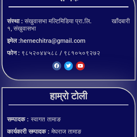
संस्था :
संखुवासभा मल्टिमिडिया प्रा.लि. खाँदबारी
१, संखुवासभा
इमेल :
hernechitra@gmail.com
फोन :
९८५२०४४५८८ / ९८१०५०९२७२
हाम्रो टोली
सम्पादक :
स्वागत तामाङ
कार्यकारी सम्पादक :
मेघराज तामाङ