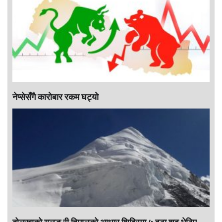
नेप्सेसँगै काराेबार रकम घट्याे