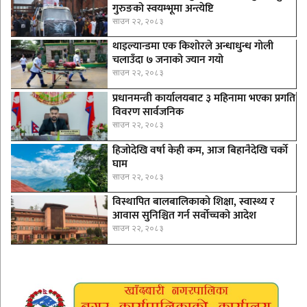
गुरुङको स्वयम्भूमा अन्त्येष्टि
साउन २२, २०८३
थाइल्यान्डमा एक किशोरले अन्धाधुन्ध गोली
चलाउँदा ७ जनाको ज्यान गयो
साउन २२, २०८३
प्रधानमन्त्री कार्यालयबाट ३ महिनामा भएका प्रगति
विवरण सार्वजनिक
साउन २२, २०८३
हिजोदेखि वर्षा केही कम, आज बिहानैदेखि चर्को
घाम
साउन २२, २०८३
विस्थापित बालबालिकाको शिक्षा, स्वास्थ्य र
आवास सुनिश्चित गर्न सर्वोच्चको आदेश
साउन २२, २०८३