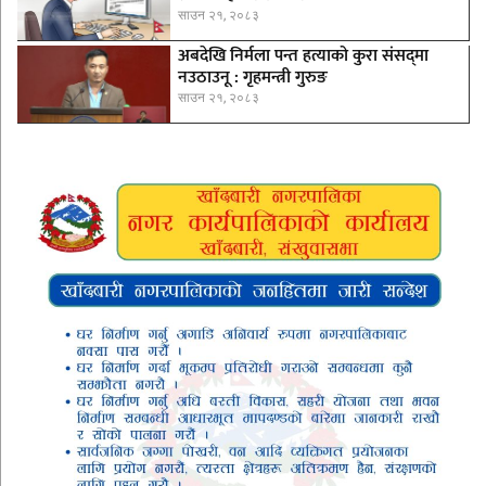
साउन २१, २०८३
अबदेखि निर्मला पन्त हत्याको कुरा संसद्‍मा
नउठाउनू : गृहमन्त्री गुरुङ
साउन २१, २०८३