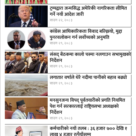
ट्रम्पद्वारा जन्मसिद्ध अमेरिकी नागरिकता सीमित
गर्ने नयाँ आदेश जारी
साउन २२, २०८३
कांग्रेस आधिकारिकता विवाद बल्झियो, मुद्दा
पुनरवलोकन गर्न सर्वोच्चको अनुमति
साउन २१, २०८३
संसद् बैठकमा कालाे चस्मा नलगाउन सभामुखकाे
निर्देशन
साउन २१, २०८३
लगातार वर्षाले धेरै नदीमा पानीको बहाव बढ्यो
साउन २१, २०८३
मनसुनजन्य विपद् पूर्वतयारीको प्रगति नियमित
पेश गर्न सरकारलाई राष्ट्रियसभा अध्यक्षको
निर्देशन
साउन २१, २०८३
कर्मचारीकाे नयाँ तलब : ३६ हजार ७०० देखि १
लाख ४ हजार रुपैयाँसम्म