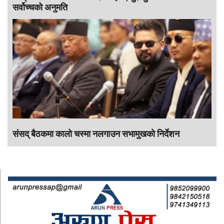
सर्वोच्चको अनुमति
संसद् बैठकमा कालाे चस्मा नलगाउन सभामुखकाे निर्देशन