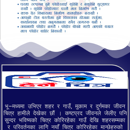
भू–मध्यमा उभिएर शहर र गाउँ, मुकाम र दुर्गमका जीवन
चित्र हामीले देखेका छौं । कष्टप्रद जीवनले जेलीए पनि
सुन्दर भविष्यको चित्र कोरिरहेका गाउँ देखि शहरसम्मका
र परिवर्तनका लागि नयाँ चित्र कोरिरहेका मान्छेहरुको