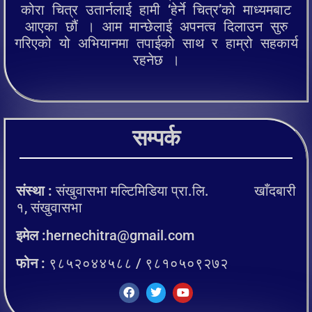
कोरा चित्र उतार्नलाई हामी ‘हेर्ने चित्र’को माध्यमबाट
आएका छौं । आम मान्छेलाई अपनत्व दिलाउन सुरु
गरिएको यो अभियानमा तपाईको साथ र हाम्रो सहकार्य
रहनेछ ।
सम्पर्क
संस्था :
संखुवासभा मल्टिमिडिया प्रा.लि. खाँदबारी
१, संखुवासभा
इमेल :
hernechitra@gmail.com
फोन :
९८५२०४४५८८ / ९८१०५०९२७२