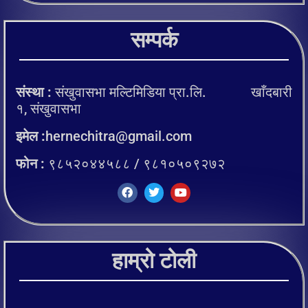
सम्पर्क
संस्था :
संखुवासभा मल्टिमिडिया प्रा.लि. खाँदबारी
१, संखुवासभा
इमेल :
hernechitra@gmail.com
फोन :
९८५२०४४५८८ / ९८१०५०९२७२
हाम्रो टोली