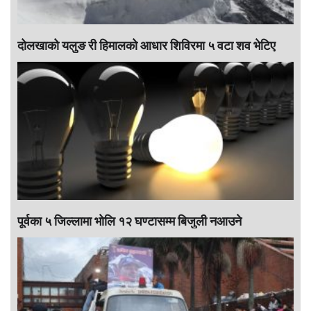
दोलखाको यलुङ री हिमालको आधार शिविरमा ५ वटा शव भेटिए
पूर्वका ५ जिल्लामा भाेलि १२ घण्टासम्म बिजुली नआउने