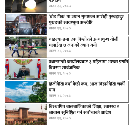
नआउने
साउन २२, २०८३
‘ब्रोड पिक’ मा ज्यान गुमाएका आराेही पुरबहादुर
गुरुङको स्वयम्भूमा अन्त्येष्टि
साउन २२, २०८३
थाइल्यान्डमा एक किशोरले अन्धाधुन्ध गोली
चलाउँदा ७ जनाको ज्यान गयो
साउन २२, २०८३
प्रधानमन्त्री कार्यालयबाट ३ महिनामा भएका प्रगति
विवरण सार्वजनिक
साउन २२, २०८३
हिजोदेखि वर्षा केही कम, आज बिहानैदेखि चर्को
घाम
साउन २२, २०८३
विस्थापित बालबालिकाको शिक्षा, स्वास्थ्य र
आवास सुनिश्चित गर्न सर्वोच्चको आदेश
साउन २२, २०८३