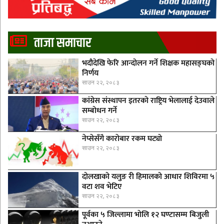
ताजा समाचार
भदौदेखि फेरि आन्दोलन गर्ने शिक्षक महासङ्घको
निर्णय
साउन २२, २०८३
कांग्रेस संस्थापन इतरको राष्ट्रिय भेलालाई देउवाले
सम्बोधन गर्ने
साउन २२, २०८३
नेप्सेसँगै काराेबार रकम घट्याे
साउन २२, २०८३
दोलखाको यलुङ री हिमालको आधार शिविरमा ५
वटा शव भेटिए
साउन २२, २०८३
पूर्वका ५ जिल्लामा भाेलि १२ घण्टासम्म बिजुली