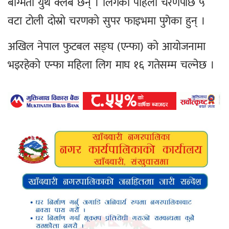
बाग्मती युथ क्लब छन् । लिगको पहिलो चरणपछि ५
वटा टोली दोस्रो चरणको सुपर फाइभमा पुगेका हुन् ।
अखिल नेपाल फुटबल सङ्घ (एन्फा) को आयोजनामा
भइरहेको एन्फा महिला लिग माघ १६ गतेसम्म चल्नेछ ।