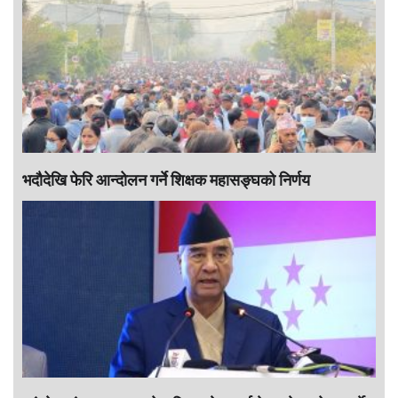
भदौदेखि फेरि आन्दोलन गर्ने शिक्षक महासङ्घको निर्णय