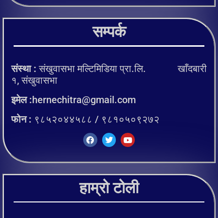
सम्पर्क
संस्था :
संखुवासभा मल्टिमिडिया प्रा.लि. खाँदबारी
१, संखुवासभा
इमेल :
hernechitra@gmail.com
फोन :
९८५२०४४५८८ / ९८१०५०९२७२
हाम्रो टोली