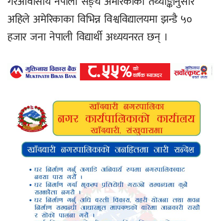
गैरआवासीय नेपाली सङ्घ अमेरिकाको तथ्याङ्कानुसार
अहिले अमेरिकाका विभिन्न विश्वविद्यालयमा झन्डै ५०
हजार जना नेपाली विद्यार्थी अध्ययनरत छन् ।