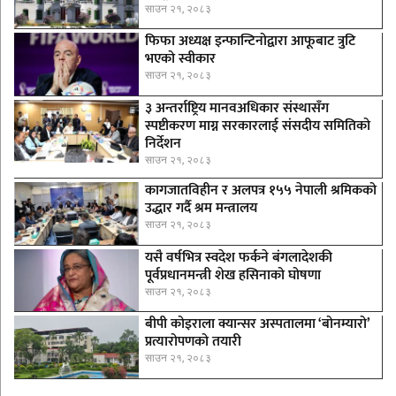
साउन २१, २०८३
फिफा अध्यक्ष इन्फान्टिनोद्वारा आफूबाट त्रुटि
भएको स्वीकार
साउन २१, २०८३
३ अन्तर्राष्ट्रिय मानवअधिकार संस्थासँग
स्पष्टीकरण माग्न सरकारलाई संसदीय समितिको
निर्देशन
साउन २१, २०८३
कागजातविहीन र अलपत्र १५५ नेपाली श्रमिकको
उद्धार गर्दै श्रम मन्त्रालय
साउन २१, २०८३
यसै वर्षभित्र स्वदेश फर्कने बंगलादेशकी
पूर्वप्रधानमन्त्री शेख हसिनाको घोषणा
साउन २१, २०८३
बीपी कोइराला क्यान्सर अस्पतालमा ‘बोनम्यारो’
प्रत्यारोपणको तयारी
साउन २१, २०८३