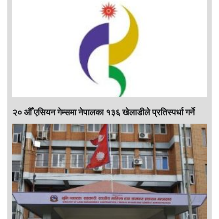
२० औँ एसियन गेम्समा नेपालका १३६ खेलाडीले प्रतिस्पर्धा गर्ने