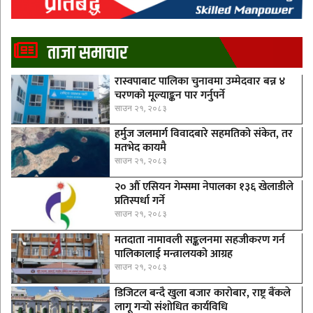
ताजा समाचार
रास्वपाबाट पालिका चुनावमा उम्मेदवार बन्न ४
चरणको मूल्याङ्कन पार गर्नुपर्ने
साउन २१, २०८३
हर्मुज जलमार्ग विवादबारे सहमतिको संकेत, तर
मतभेद कायमै
साउन २१, २०८३
२० औँ एसियन गेम्समा नेपालका १३६ खेलाडीले
प्रतिस्पर्धा गर्ने
साउन २१, २०८३
मतदाता नामावली सङ्कलनमा सहजीकरण गर्न
पालिकालाई मन्त्रालयको आग्रह
साउन २१, २०८३
डिजिटल बन्दै खुला बजार कारोबार, राष्ट्र बैंकले
लागू गर्‍यो संशोधित कार्यविधि