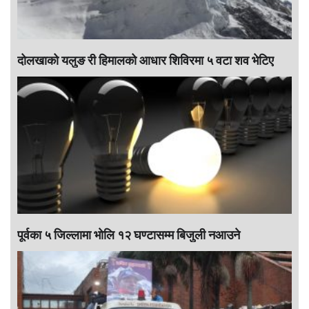
दोलखाको यलुङ री हिमालको आधार शिविरमा ५ वटा शव भेटिए
पूर्वका ५ जिल्लामा भाेलि १२ घण्टासम्म बिजुली नआउने