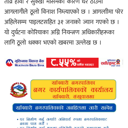
तीव्र हावा र सुक्खा मौसमका कारण धेरै ठाउँमा
आगलागीले ठूलो विनाश निम्त्याएको छ । आगलाीमा परेर
अहिलेसम्म पाइलटसहित ३१ जनाको ज्यान गएको छ ।
यो दुर्घटना कोरियाका अग्नि नियन्त्रण अधिकारीहरूका
लागि ठूलो धक्का भएको खबरमा उल्लेख छ ।