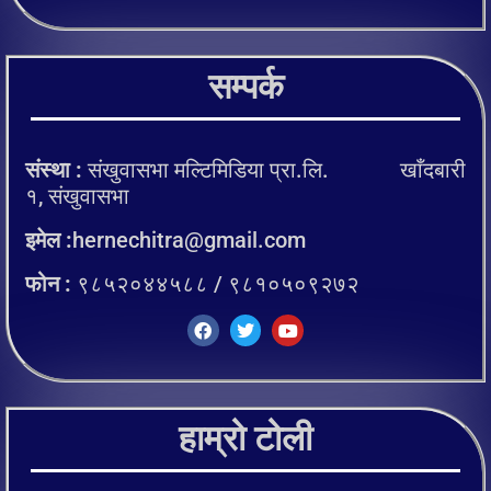
सम्पर्क
संस्था :
संखुवासभा मल्टिमिडिया प्रा.लि. खाँदबारी
१, संखुवासभा
इमेल :
hernechitra@gmail.com
फोन :
९८५२०४४५८८ / ९८१०५०९२७२
हाम्रो टोली