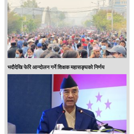
भदौदेखि फेरि आन्दोलन गर्ने शिक्षक महासङ्घको निर्णय