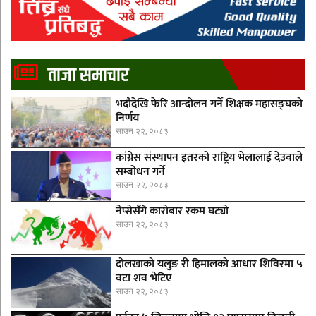
ताजा समाचार
भदौदेखि फेरि आन्दोलन गर्ने शिक्षक महासङ्घको
निर्णय
साउन २२, २०८३
कांग्रेस संस्थापन इतरको राष्ट्रिय भेलालाई देउवाले
सम्बोधन गर्ने
साउन २२, २०८३
नेप्सेसँगै काराेबार रकम घट्याे
साउन २२, २०८३
दोलखाको यलुङ री हिमालको आधार शिविरमा ५
वटा शव भेटिए
साउन २२, २०८३