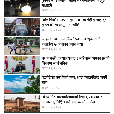
पूर्वका ५ जिल्लामा भाेलि १२ घण्टासम्म बिजुली
नआउने
साउन २२, २०८३
‘ब्रोड पिक’ मा ज्यान गुमाएका आराेही पुरबहादुर
गुरुङको स्वयम्भूमा अन्त्येष्टि
साउन २२, २०८३
थाइल्यान्डमा एक किशोरले अन्धाधुन्ध गोली
चलाउँदा ७ जनाको ज्यान गयो
साउन २२, २०८३
प्रधानमन्त्री कार्यालयबाट ३ महिनामा भएका प्रगति
विवरण सार्वजनिक
साउन २२, २०८३
हिजोदेखि वर्षा केही कम, आज बिहानैदेखि चर्को
घाम
साउन २२, २०८३
विस्थापित बालबालिकाको शिक्षा, स्वास्थ्य र
आवास सुनिश्चित गर्न सर्वोच्चको आदेश
साउन २२, २०८३