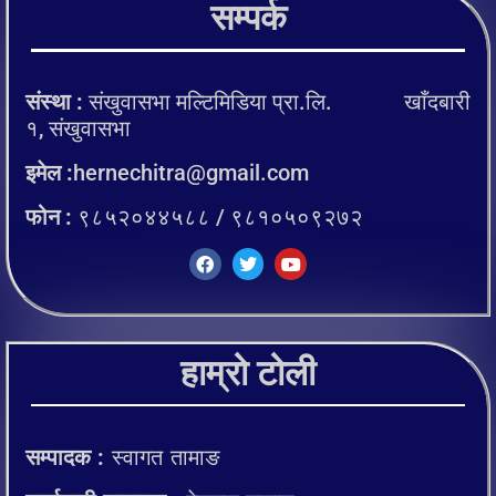
सम्पर्क
संस्था :
संखुवासभा मल्टिमिडिया प्रा.लि. खाँदबारी
१, संखुवासभा
इमेल :
hernechitra@gmail.com
फोन :
९८५२०४४५८८ / ९८१०५०९२७२
हाम्रो टोली
सम्पादक :
स्वागत तामाङ