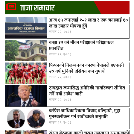
ताजा समाचार
आज १५ जनालाई १–१ लाख र एक जनालाई १०
लाख उपहार घोषणा हुँदै
साउन २२, २०८३
कक्षा १२ को मौका परीक्षाको परीक्षाफल
प्रकाशित
साउन २२, २०८३
फिफाको निलम्बनका कारण नेपालले एएफसी
२० वर्ष मुनिको एसियन कप गुमायो
साउन २२, २०८३
ट्रम्पद्वारा जन्मसिद्ध अमेरिकी नागरिकता सीमित
गर्ने नयाँ आदेश जारी
साउन २२, २०८३
कांग्रेस आधिकारिकता विवाद बल्झियो, मुद्दा
पुनरवलोकन गर्न सर्वोच्चको अनुमति
साउन २१, २०८३
संसद् बैठकमा कालाे चस्मा नलगाउन सभामुखकाे