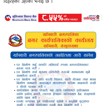
दिइरहेको उहाँको भनाइ छ ।