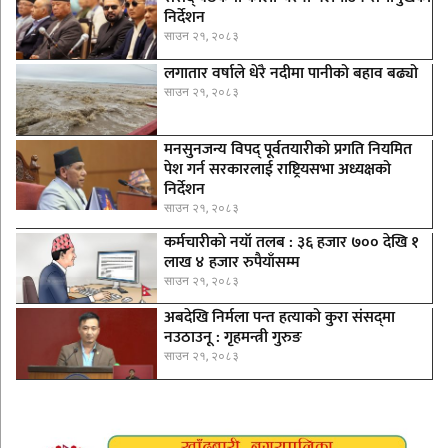
निर्देशन
साउन २१, २०८३
लगातार वर्षाले धेरै नदीमा पानीको बहाव बढ्यो
साउन २१, २०८३
मनसुनजन्य विपद् पूर्वतयारीको प्रगति नियमित
पेश गर्न सरकारलाई राष्ट्रियसभा अध्यक्षको
निर्देशन
साउन २१, २०८३
कर्मचारीकाे नयाँ तलब : ३६ हजार ७०० देखि १
लाख ४ हजार रुपैयाँसम्म
साउन २१, २०८३
अबदेखि निर्मला पन्त हत्याको कुरा संसद्‍मा
नउठाउनू : गृहमन्त्री गुरुङ
साउन २१, २०८३