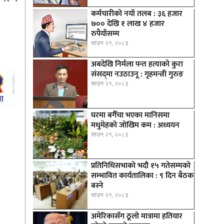
कर्मचारीकाे नयाँ तलब : ३६ हजार
७०० देखि १ लाख ४ हजार
रुपैयाँसम्म
साउन २१, २०८३
अबदेखि निर्मला पन्त हत्याको कुरा
संसद्‍मा नउठाउनू : गृहमन्त्री गुरुङ
साउन २१, २०८३
घरमा बगैँचा भएका मानिसमा
मधुमेहको जोखिम कम : अध्ययन
साउन २१, २०८३
प्रतिनिधिसभाको भदौ १५ गतेसम्मको
सम्भावित कार्यतालिका : ९ दिन बैठक
बस्ने
साउन २१, २०८३
अमेरिकासँग ठूलो मात्रामा हतियार