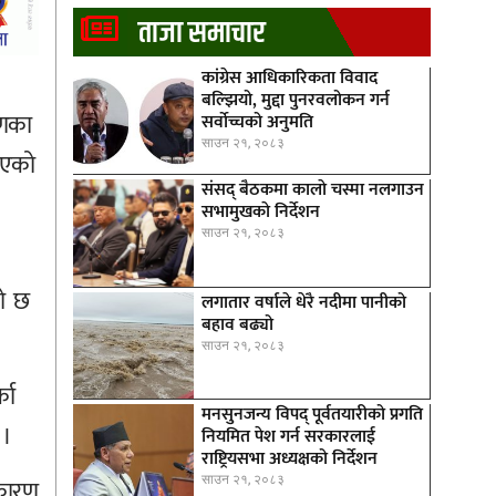
ताजा समाचार
कांग्रेस आधिकारिकता विवाद
बल्झियो, मुद्दा पुनरवलोकन गर्न
मणका
सर्वोच्चको अनुमति
साउन २१, २०८३
भएको
संसद् बैठकमा कालाे चस्मा नलगाउन
सभामुखकाे निर्देशन
साउन २१, २०८३
को छ
लगातार वर्षाले धेरै नदीमा पानीको
बहाव बढ्यो
साउन २१, २०८३
का
मनसुनजन्य विपद् पूर्वतयारीको प्रगति
 ।
नियमित पेश गर्न सरकारलाई
राष्ट्रियसभा अध्यक्षको निर्देशन
साउन २१, २०८३
 कारण