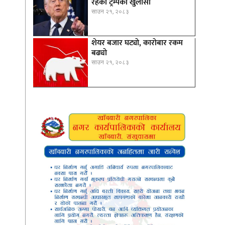
रहेको ट्रम्पको खुलासा
साउन २१, २०८३
शेयर बजार घट्याे, काराेबार रकम
बढ्याे
साउन २१, २०८३