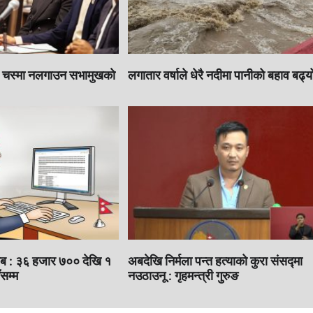
े चस्मा नलगाउन सभामुखकाे
लगातार वर्षाले धेरै नदीमा पानीको बहाव बढ्य
तलब : ३६ हजार ७०० देखि १
अबदेखि निर्मला पन्त हत्याको कुरा संसद्‍मा
सम्म
नउठाउनू : गृहमन्त्री गुरुङ