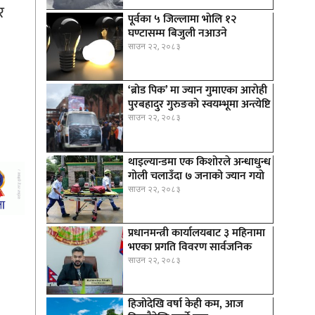
र
पूर्वका ५ जिल्लामा भाेलि १२
घण्टासम्म बिजुली नआउने
साउन २२, २०८३
‘ब्रोड पिक’ मा ज्यान गुमाएका आराेही
पुरबहादुर गुरुङको स्वयम्भूमा अन्त्येष्टि
साउन २२, २०८३
थाइल्यान्डमा एक किशोरले अन्धाधुन्ध
गोली चलाउँदा ७ जनाको ज्यान गयो
साउन २२, २०८३
प्रधानमन्त्री कार्यालयबाट ३ महिनामा
भएका प्रगति विवरण सार्वजनिक
साउन २२, २०८३
हिजोदेखि वर्षा केही कम, आज