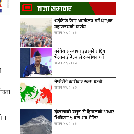
ताजा समाचार
भदौदेखि फेरि आन्दोलन गर्ने शिक्षक
महासङ्घको निर्णय
ा
साउन २२, २०८३
कांग्रेस संस्थापन इतरको राष्ट्रिय
भेलालाई देउवाले सम्बोधन गर्ने
साउन २२, २०८३
ा
नेप्सेसँगै काराेबार रकम घट्याे
साउन २२, २०८३
ीयता
दोलखाको यलुङ री हिमालको आधार
ो ।
शिविरमा ५ वटा शव भेटिए
साउन २२, २०८३