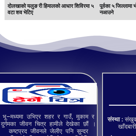
दोलखाको यलुङ री हिमालको आधार शिविरमा ५
पूर्वका ५ जिल्लामा 
वटा शव भेटिए
नआउने
भू–मध्यमा उभिएर शहर र गाउँ, मुकाम र
संस्था :
संखुव
दुर्गमका जीवन चित्र हामीले देखेका छौं ।
खाँदबारी १
कष्टप्रद जीवनले जेलीए पनि सुन्दर