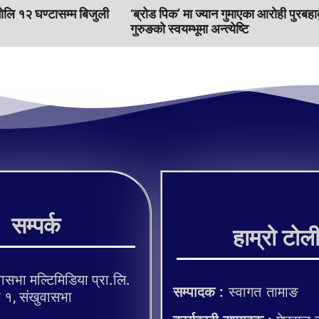
भाेलि १२ घण्टासम्म बिजुली
‘ब्रोड पिक’ मा ज्यान गुमाएका आराेही पुरबहा
गुरुङको स्वयम्भूमा अन्त्येष्टि
सम्पर्क
हाम्रो टोल
ासभा मल्टिमिडिया प्रा.लि.
सम्पादक :
स्वागत तामाङ
, संखुवासभा