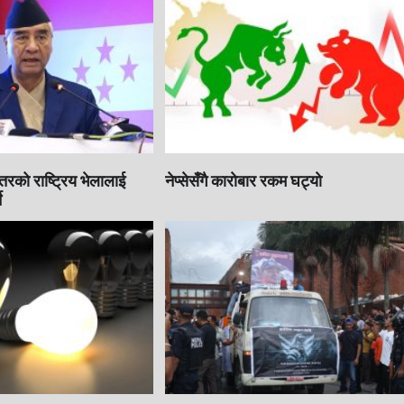
इतरको राष्ट्रिय भेलालाई
नेप्सेसँगै काराेबार रकम घट्याे
े