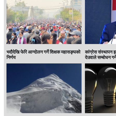
भदौदेखि फेरि आन्दोलन गर्ने शिक्षक महासङ्घको
कांग्रेस संस्थापन 
निर्णय
देउवाले सम्बोधन गर्न