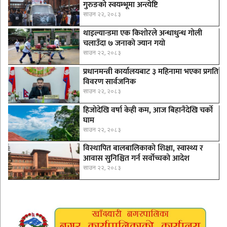
गुरुङको स्वयम्भूमा अन्त्येष्टि
साउन २२, २०८३
थाइल्यान्डमा एक किशोरले अन्धाधुन्ध गोली
चलाउँदा ७ जनाको ज्यान गयो
साउन २२, २०८३
प्रधानमन्त्री कार्यालयबाट ३ महिनामा भएका प्रगति
विवरण सार्वजनिक
साउन २२, २०८३
हिजोदेखि वर्षा केही कम, आज बिहानैदेखि चर्को
घाम
साउन २२, २०८३
विस्थापित बालबालिकाको शिक्षा, स्वास्थ्य र
आवास सुनिश्चित गर्न सर्वोच्चको आदेश
साउन २२, २०८३