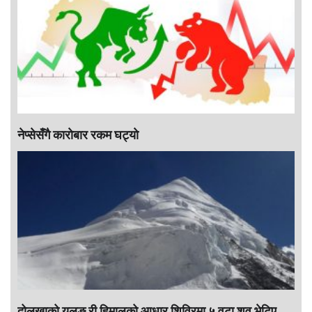
नेप्सेसँगै काराेबार रकम घट्याे
दोलखाको यलुङ री हिमालको आधार शिविरमा ५ वटा शव भेटिए