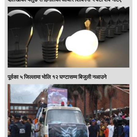
पूर्वका ५ जिल्लामा भाेलि १२ घण्टासम्म बिजुली नआउने