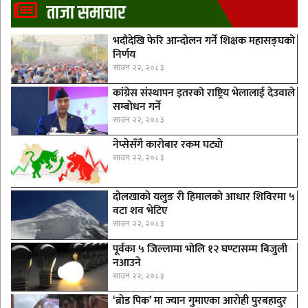
ताजा समाचार
भदौदेखि फेरि आन्दोलन गर्ने शिक्षक महासङ्घको
निर्णय
साउन २२, २०८३
कांग्रेस संस्थापन इतरको राष्ट्रिय भेलालाई देउवाले
सम्बोधन गर्ने
साउन २२, २०८३
नेप्सेसँगै काराेबार रकम घट्याे
साउन २२, २०८३
दोलखाको यलुङ री हिमालको आधार शिविरमा ५
वटा शव भेटिए
साउन २२, २०८३
पूर्वका ५ जिल्लामा भाेलि १२ घण्टासम्म बिजुली
नआउने
साउन २२, २०८३
‘ब्रोड पिक’ मा ज्यान गुमाएका आराेही पुरबहादुर