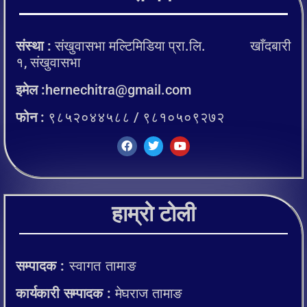
संस्था :
संखुवासभा मल्टिमिडिया प्रा.लि. खाँदबारी
१, संखुवासभा
इमेल :
hernechitra@gmail.com
फोन :
९८५२०४४५८८ / ९८१०५०९२७२
हाम्रो टोली
सम्पादक :
स्वागत तामाङ
कार्यकारी सम्पादक :
मेघराज तामाङ