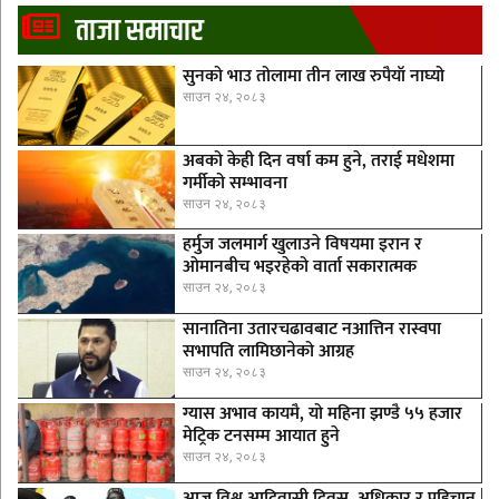
ताजा समाचार
सुनको भाउ तोलामा तीन लाख रुपैयाँ नाघ्यो
साउन २४, २०८३
अबको केही दिन वर्षा कम हुने, तराई मधेशमा
गर्मीको सम्भावना
साउन २४, २०८३
हर्मुज जलमार्ग खुलाउने विषयमा इरान र
ओमानबीच भइरहेको वार्ता सकारात्मक
साउन २४, २०८३
सानातिना उतारचढावबाट नआत्तिन रास्वपा
सभापति लामिछानेको आग्रह
साउन २४, २०८३
ग्यास अभाव कायमै, यो महिना झण्डै ५५ हजार
मेट्रिक टनसम्म आयात हुने
साउन २४, २०८३
आज विश्व आदिवासी दिवस, अधिकार र पहिचान