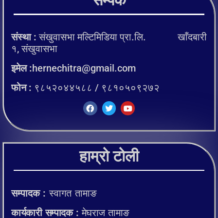
सम्पर्क
संस्था :
संखुवासभा मल्टिमिडिया प्रा.लि. खाँदबारी
१, संखुवासभा
इमेल :
hernechitra@gmail.com
फोन :
९८५२०४४५८८ / ९८१०५०९२७२
हाम्रो टोली
सम्पादक :
स्वागत तामाङ
कार्यकारी सम्पादक :
मेघराज तामाङ