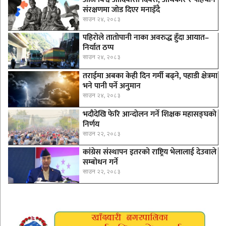
संरक्षणमा जोड दिएर मनाइँदै
साउन २४, २०८३
पहिरोले तातोपानी नाका अवरुद्ध हुँदा आयात–
निर्यात ठप्प
साउन २४, २०८३
तराईमा अबका केही दिन गर्मी बढ्ने, पहाडी क्षेत्रमा
भने पानी पर्ने अनुमान
साउन २४, २०८३
भदौदेखि फेरि आन्दोलन गर्ने शिक्षक महासङ्घको
निर्णय
साउन २२, २०८३
कांग्रेस संस्थापन इतरको राष्ट्रिय भेलालाई देउवाले
सम्बोधन गर्ने
साउन २२, २०८३