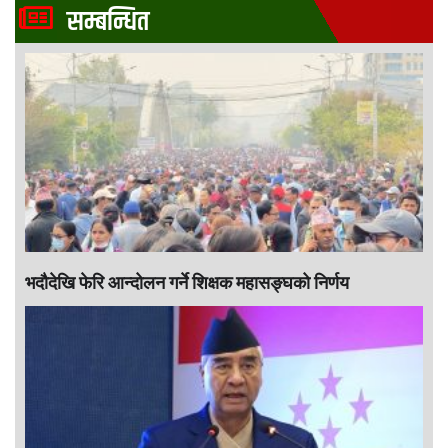
सम्बन्धित
भदौदेखि फेरि आन्दोलन गर्ने शिक्षक महासङ्घको निर्णय