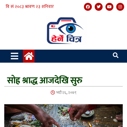
सोह्र श्राद्ध आजदेखि सुरु
भदौ २६, २०७९