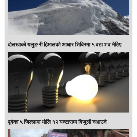
दोलखाको यलुङ री हिमालको आधार शिविरमा ५ वटा शव भेटिए
पूर्वका ५ जिल्लामा भाेलि १२ घण्टासम्म बिजुली नआउने