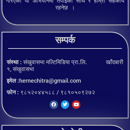
गरिएको यो अभियानमा तपाईको साथ र हाम्रो सहकार्य
रहनेछ ।
सम्पर्क
संस्था :
संखुवासभा मल्टिमिडिया प्रा.लि. खाँदबारी
१, संखुवासभा
इमेल :
hernechitra@gmail.com
फोन :
९८५२०४४५८८ / ९८१०५०९२७२