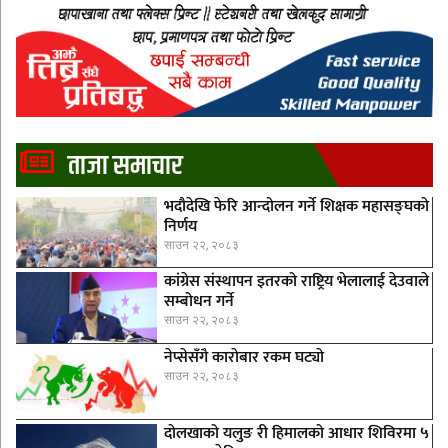
ताजा समाचार
भदौदेखि फेरि आन्दोलन गर्ने शिक्षक महासङ्घको
निर्णय
साउन २२, २०८३
कांग्रेस संस्थापन इतरको राष्ट्रिय भेलालाई देउवाले
सम्बोधन गर्ने
साउन २२, २०८३
नेप्सेसँगै काराेबार रकम घट्याे
साउन २२, २०८३
दोलखाको यलुङ री हिमालको आधार शिविरमा ५