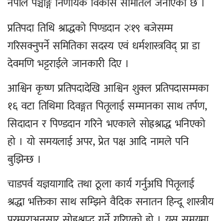
नेपाल पञ्चाङ्ग निर्णायक विकास समितिले जनाएको छ ।
प्रतिपदा तिथि श्राद्धको पिण्डदान २ः१९ बजेसम्म
गरिसक्नुपर्ने समितिका सदस्य एवं धर्मशास्त्रविद् प्रा डा
देवमणि भट्टराईले जानकारी दिए ।
आश्विन कृष्ण प्रतिपदादेखि आश्विन शुक्ल प्रतिपदासम्मका
१६ वटा तिथिमा दिवङ्गत पितृलाई सम्मानका साथ तर्पण,
सिदादान र पिण्डदान गरिने भएकाले सोह्रश्राद्ध भनिएको
हो । यो समयलाई अपर, प्रेत पक्ष आदि नामले पनि
बुझिन्छ ।
चाडपर्व यज्ञयागादि तथा ठूला कार्य गर्नुअघि पितृलाई
श्रद्धा भक्तिका साथ सम्झिने वैदिक सनातन हिन्दू शास्त्रीय
परम्पराअनुसार सोह्रश्राद्ध गर्ने गरिएको हो । यस समयमा