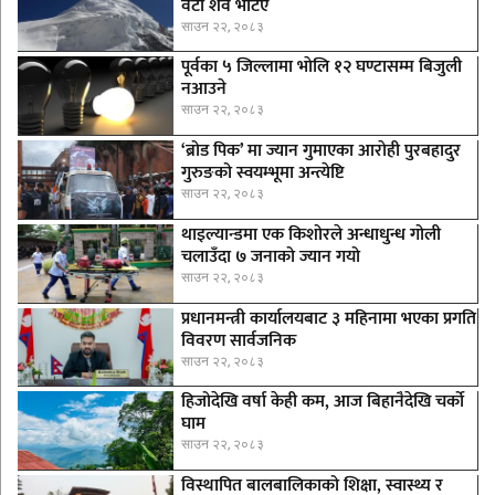
वटा शव भेटिए
साउन २२, २०८३
पूर्वका ५ जिल्लामा भाेलि १२ घण्टासम्म बिजुली
नआउने
साउन २२, २०८३
‘ब्रोड पिक’ मा ज्यान गुमाएका आराेही पुरबहादुर
गुरुङको स्वयम्भूमा अन्त्येष्टि
साउन २२, २०८३
थाइल्यान्डमा एक किशोरले अन्धाधुन्ध गोली
चलाउँदा ७ जनाको ज्यान गयो
साउन २२, २०८३
प्रधानमन्त्री कार्यालयबाट ३ महिनामा भएका प्रगति
विवरण सार्वजनिक
साउन २२, २०८३
हिजोदेखि वर्षा केही कम, आज बिहानैदेखि चर्को
घाम
साउन २२, २०८३
विस्थापित बालबालिकाको शिक्षा, स्वास्थ्य र