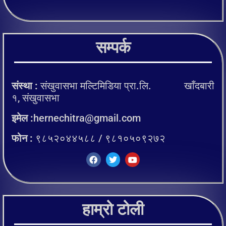
सम्पर्क
संस्था :
संखुवासभा मल्टिमिडिया प्रा.लि. खाँदबारी
१, संखुवासभा
इमेल :
hernechitra@gmail.com
फोन :
९८५२०४४५८८ / ९८१०५०९२७२
हाम्रो टोली