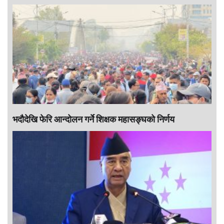
भदौदेखि फेरि आन्दोलन गर्ने शिक्षक महासङ्घको निर्णय