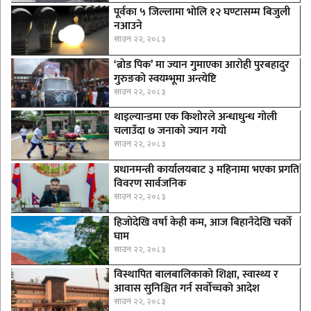
पूर्वका ५ जिल्लामा भाेलि १२ घण्टासम्म बिजुली
नआउने
साउन २२, २०८३
‘ब्रोड पिक’ मा ज्यान गुमाएका आराेही पुरबहादुर
गुरुङको स्वयम्भूमा अन्त्येष्टि
साउन २२, २०८३
थाइल्यान्डमा एक किशोरले अन्धाधुन्ध गोली
चलाउँदा ७ जनाको ज्यान गयो
साउन २२, २०८३
प्रधानमन्त्री कार्यालयबाट ३ महिनामा भएका प्रगति
विवरण सार्वजनिक
साउन २२, २०८३
हिजोदेखि वर्षा केही कम, आज बिहानैदेखि चर्को
घाम
साउन २२, २०८३
विस्थापित बालबालिकाको शिक्षा, स्वास्थ्य र
आवास सुनिश्चित गर्न सर्वोच्चको आदेश
साउन २२, २०८३