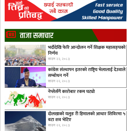
ताजा समाचार
भदौदेखि फेरि आन्दोलन गर्ने शिक्षक महासङ्घको
निर्णय
साउन २२, २०८३
कांग्रेस संस्थापन इतरको राष्ट्रिय भेलालाई देउवाले
सम्बोधन गर्ने
साउन २२, २०८३
नेप्सेसँगै काराेबार रकम घट्याे
साउन २२, २०८३
दोलखाको यलुङ री हिमालको आधार शिविरमा ५
वटा शव भेटिए
साउन २२, २०८३