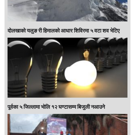
दोलखाको यलुङ री हिमालको आधार शिविरमा ५ वटा शव भेटिए
पूर्वका ५ जिल्लामा भाेलि १२ घण्टासम्म बिजुली नआउने