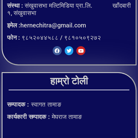
संस्था :
संखुवासभा मल्टिमिडिया प्रा.लि. खाँदबारी
१, संखुवासभा
इमेल :
hernechitra@gmail.com
फोन :
९८५२०४४५८८ / ९८१०५०९२७२
हाम्रो टोली
सम्पादक :
स्वागत तामाङ
कार्यकारी सम्पादक :
मेघराज तामाङ