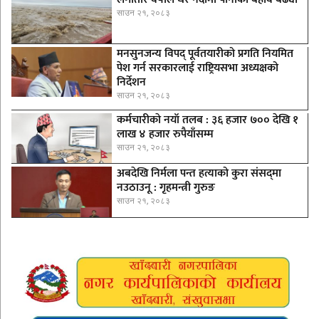
साउन २१, २०८३
मनसुनजन्य विपद् पूर्वतयारीको प्रगति नियमित
पेश गर्न सरकारलाई राष्ट्रियसभा अध्यक्षको
निर्देशन
साउन २१, २०८३
कर्मचारीकाे नयाँ तलब : ३६ हजार ७०० देखि १
लाख ४ हजार रुपैयाँसम्म
साउन २१, २०८३
अबदेखि निर्मला पन्त हत्याको कुरा संसद्‍मा
नउठाउनू : गृहमन्त्री गुरुङ
साउन २१, २०८३