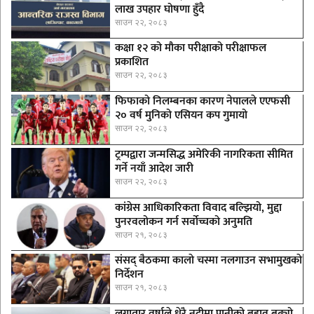
लाख उपहार घोषणा हुँदै
साउन २२, २०८३
कक्षा १२ को मौका परीक्षाको परीक्षाफल
प्रकाशित
साउन २२, २०८३
फिफाको निलम्बनका कारण नेपालले एएफसी
२० वर्ष मुनिको एसियन कप गुमायो
साउन २२, २०८३
ट्रम्पद्वारा जन्मसिद्ध अमेरिकी नागरिकता सीमित
गर्ने नयाँ आदेश जारी
साउन २२, २०८३
कांग्रेस आधिकारिकता विवाद बल्झियो, मुद्दा
पुनरवलोकन गर्न सर्वोच्चको अनुमति
साउन २१, २०८३
संसद् बैठकमा कालाे चस्मा नलगाउन सभामुखकाे
निर्देशन
साउन २१, २०८३
लगातार वर्षाले धेरै नदीमा पानीको बहाव बढ्यो