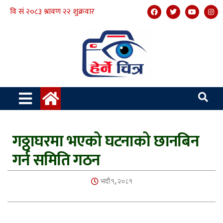
गठ्ठाघरमा भएको घटनाको छानबिन
गर्न समिति गठन
भदौ १, २०८१