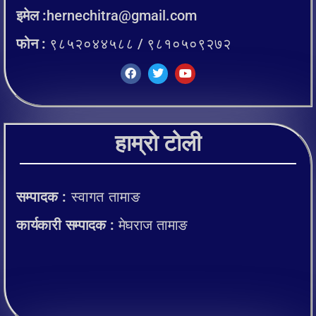
इमेल :
hernechitra@gmail.com
फोन :
९८५२०४४५८८ / ९८१०५०९२७२
हाम्रो टोली
सम्पादक :
स्वागत तामाङ
कार्यकारी सम्पादक :
मेघराज तामाङ