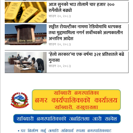
आज सुनको भाउ तोलामै चार हजार २००
रुपैयाँले बढ्यो
साउन २०, २०८३
सङ्गीत रोयल्टीका नाममा रेडियोमाथि धरपकड
तथा मुद्दामामिला नगर्न सर्वोच्चको अल्पकालीन
अन्तरिम आदेश
साउन २०, २०८३
‘हेलो सरकार’मा एक वर्षमा ३२१ प्रतिशतले बढे
गुनासा
साउन २०, २०८३