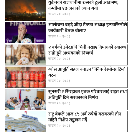
युक्रेनको राजधानीमा रुसको ठूलाे आक्रमण,
कम्तीमा १७ जनाको ज्यान गयो
साउन २०, २०८३
आलोचना बढ्दै जाँदा फिफा अध्यक्ष इन्फान्टिनाेले
कार्यकारी बैठक बोलाए
साउन २०, २०८३
२ वर्षको उमेरअघि चिनी नखाए दिमागको स्वास्थ्य
राम्रो हुने अध्ययनको निष्कर्ष
साउन २०, २०८३
ग्याँस आपूर्ति सहज बनाउन ‘क्विक रेस्पोन्स टिम’
गठन
साउन २०, २०८३
सुनसरी र सिरहाका मृतक परिवारलाई राहत तथा
क्षतिपूर्ति दिने सरकारकाे निर्णय
साउन २०, २०८३
राष्ट्र बैंकले आज ८५ अर्ब रुपैयाँ बराबरको तीन
महिने निक्षेप सङ्कलन गर्दै
साउन २०, २०८३