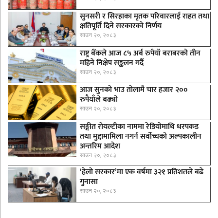
सुनसरी र सिरहाका मृतक परिवारलाई राहत तथा
क्षतिपूर्ति दिने सरकारकाे निर्णय
साउन २०, २०८३
राष्ट्र बैंकले आज ८५ अर्ब रुपैयाँ बराबरको तीन
महिने निक्षेप सङ्कलन गर्दै
साउन २०, २०८३
आज सुनको भाउ तोलामै चार हजार २००
रुपैयाँले बढ्यो
साउन २०, २०८३
सङ्गीत रोयल्टीका नाममा रेडियोमाथि धरपकड
तथा मुद्दामामिला नगर्न सर्वोच्चको अल्पकालीन
अन्तरिम आदेश
साउन २०, २०८३
‘हेलो सरकार’मा एक वर्षमा ३२१ प्रतिशतले बढे
गुनासा
साउन २०, २०८३