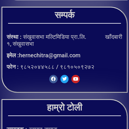
सम्पर्क
संस्था :
संखुवासभा मल्टिमिडिया प्रा.लि. खाँदबारी
१, संखुवासभा
इमेल :
hernechitra@gmail.com
फोन :
९८५२०४४५८८ / ९८१०५०९२७२
हाम्रो टोली