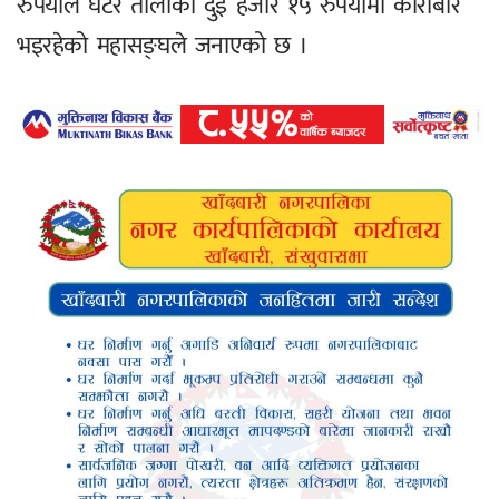
रुपैयाँले घटेर तोलाको दुई हजार १५ रुपैयाँमा कारोबार
भइरहेको महासङ्घले जनाएको छ ।