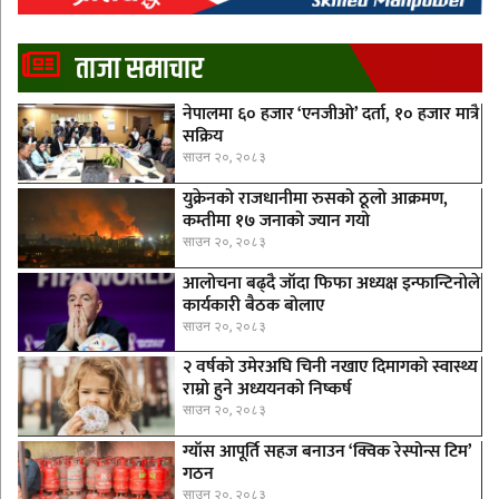
ताजा समाचार
नेपालमा ६० हजार ‘एनजीओ’ दर्ता, १० हजार मात्रै
सक्रिय
साउन २०, २०८३
युक्रेनको राजधानीमा रुसको ठूलाे आक्रमण,
कम्तीमा १७ जनाको ज्यान गयो
साउन २०, २०८३
आलोचना बढ्दै जाँदा फिफा अध्यक्ष इन्फान्टिनाेले
कार्यकारी बैठक बोलाए
साउन २०, २०८३
२ वर्षको उमेरअघि चिनी नखाए दिमागको स्वास्थ्य
राम्रो हुने अध्ययनको निष्कर्ष
साउन २०, २०८३
ग्याँस आपूर्ति सहज बनाउन ‘क्विक रेस्पोन्स टिम’
गठन
साउन २०, २०८३