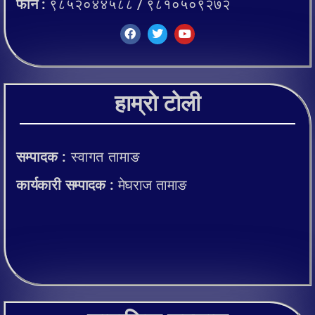
फोन :
९८५२०४४५८८ / ९८१०५०९२७२
हाम्रो टोली
सम्पादक :
स्वागत तामाङ
कार्यकारी सम्पादक :
मेघराज तामाङ