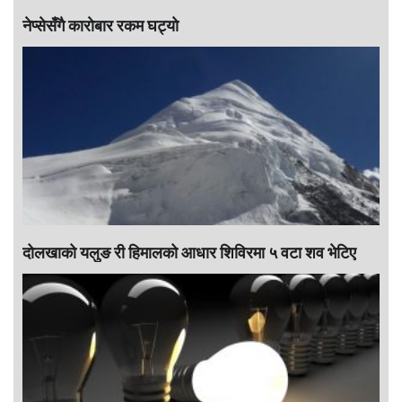
नेप्सेसँगै काराेबार रकम घट्याे
दोलखाको यलुङ री हिमालको आधार शिविरमा ५ वटा शव भेटिए