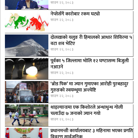
साउन २२, २०८३
नेप्सेसँगै काराेबार रकम घट्याे
साउन २२, २०८३
दोलखाको यलुङ री हिमालको आधार शिविरमा ५
वटा शव भेटिए
साउन २२, २०८३
पूर्वका ५ जिल्लामा भाेलि १२ घण्टासम्म बिजुली
नआउने
साउन २२, २०८३
‘ब्रोड पिक’ मा ज्यान गुमाएका आराेही पुरबहादुर
गुरुङको स्वयम्भूमा अन्त्येष्टि
साउन २२, २०८३
थाइल्यान्डमा एक किशोरले अन्धाधुन्ध गोली
चलाउँदा ७ जनाको ज्यान गयो
साउन २२, २०८३
प्रधानमन्त्री कार्यालयबाट ३ महिनामा भएका प्रगति
विवरण सार्वजनिक