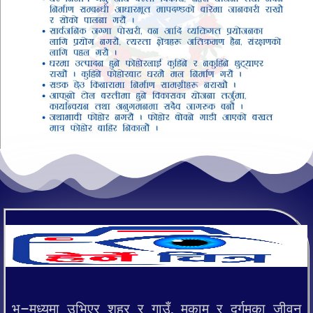
भू–मध्यमा उभिएर शहर र गाउँ, मुकाम र दुर्गमका जीवन