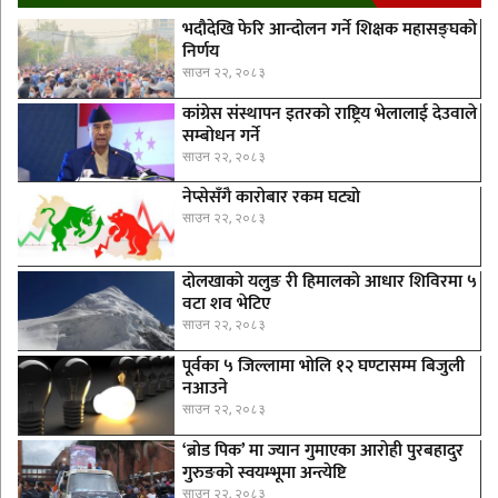
भदौदेखि फेरि आन्दोलन गर्ने शिक्षक महासङ्घको
निर्णय
साउन २२, २०८३
कांग्रेस संस्थापन इतरको राष्ट्रिय भेलालाई देउवाले
सम्बोधन गर्ने
साउन २२, २०८३
नेप्सेसँगै काराेबार रकम घट्याे
साउन २२, २०८३
दोलखाको यलुङ री हिमालको आधार शिविरमा ५
वटा शव भेटिए
साउन २२, २०८३
पूर्वका ५ जिल्लामा भाेलि १२ घण्टासम्म बिजुली
नआउने
साउन २२, २०८३
‘ब्रोड पिक’ मा ज्यान गुमाएका आराेही पुरबहादुर
गुरुङको स्वयम्भूमा अन्त्येष्टि
साउन २२, २०८३