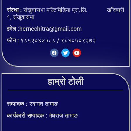
संस्था :
संखुवासभा मल्टिमिडिया प्रा.लि. खाँदबारी
१, संखुवासभा
इमेल :
hernechitra@gmail.com
फोन :
९८५२०४४५८८ / ९८१०५०९२७२
हाम्रो टोली
सम्पादक :
स्वागत तामाङ
कार्यकारी सम्पादक :
मेघराज तामाङ