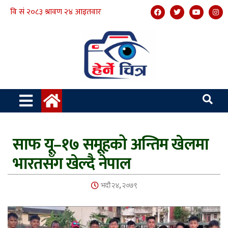
साफ यू–१७ समूहको अन्तिम खेलमा
भारतसँग खेल्दै नेपाल
भदौ २४, २०७९