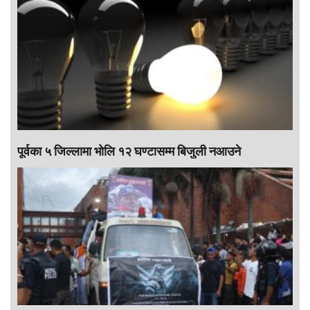
पूर्वका ५ जिल्लामा भाेलि १२ घण्टासम्म बिजुली नआउने