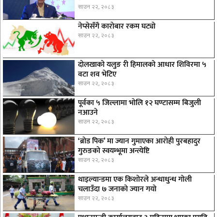
साउन २२, २०८३
नेप्सेसँगै काराेबार रकम घट्याे
साउन २२, २०८३
दोलखाको यलुङ री हिमालको आधार शिविरमा ५
वटा शव भेटिए
साउन २२, २०८३
पूर्वका ५ जिल्लामा भाेलि १२ घण्टासम्म बिजुली
नआउने
साउन २२, २०८३
‘ब्रोड पिक’ मा ज्यान गुमाएका आराेही पुरबहादुर
गुरुङको स्वयम्भूमा अन्त्येष्टि
साउन २२, २०८३
थाइल्यान्डमा एक किशोरले अन्धाधुन्ध गोली
चलाउँदा ७ जनाको ज्यान गयो
साउन २२, २०८३