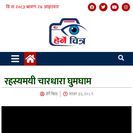
रहस्यमयी चारधारा घुमघाम
हेर्ने चित्र
साउन ३२, २०८१