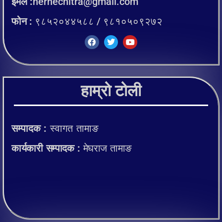
इमेल :
hernechitra@gmail.com
फोन :
९८५२०४४५८८ / ९८१०५०९२७२
हाम्रो टोली
सम्पादक :
स्वागत तामाङ
कार्यकारी सम्पादक :
मेघराज तामाङ