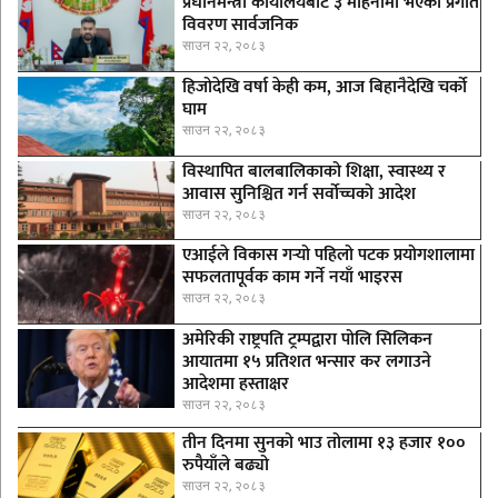
प्रधानमन्त्री कार्यालयबाट ३ महिनामा भएका प्रगति
विवरण सार्वजनिक
साउन २२, २०८३
हिजोदेखि वर्षा केही कम, आज बिहानैदेखि चर्को
घाम
साउन २२, २०८३
विस्थापित बालबालिकाको शिक्षा, स्वास्थ्य र
आवास सुनिश्चित गर्न सर्वोच्चको आदेश
साउन २२, २०८३
एआईले विकास गर्‍यो पहिलो पटक प्रयोगशालामा
सफलतापूर्वक काम गर्ने नयाँ भाइरस
साउन २२, २०८३
अमेरिकी राष्ट्रपति ट्रम्पद्वारा पोलि सिलिकन
आयातमा १५ प्रतिशत भन्सार कर लगाउने
आदेशमा हस्ताक्षर
साउन २२, २०८३
तीन दिनमा सुनको भाउ तोलामा १३ हजार १००
रुपैयाँले बढ्यो
साउन २२, २०८३