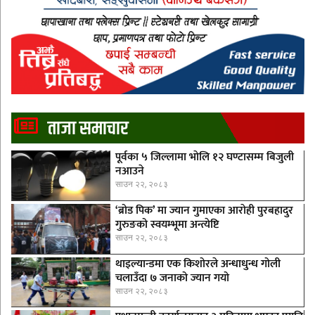
ताजा समाचार
पूर्वका ५ जिल्लामा भाेलि १२ घण्टासम्म बिजुली
नआउने
साउन २२, २०८३
‘ब्रोड पिक’ मा ज्यान गुमाएका आराेही पुरबहादुर
गुरुङको स्वयम्भूमा अन्त्येष्टि
साउन २२, २०८३
थाइल्यान्डमा एक किशोरले अन्धाधुन्ध गोली
चलाउँदा ७ जनाको ज्यान गयो
साउन २२, २०८३