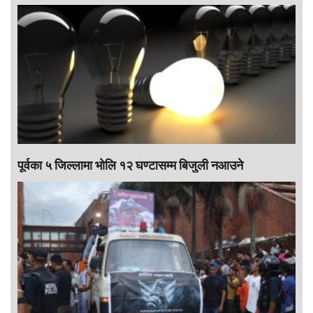
पूर्वका ५ जिल्लामा भाेलि १२ घण्टासम्म बिजुली नआउने