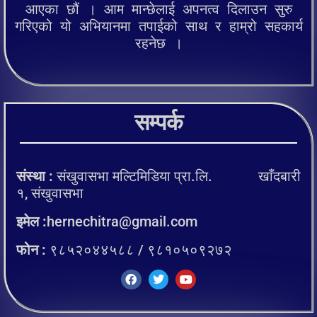
आएका छौं । आम मान्छेलाई अपनत्व दिलाउन सुरु
गरिएको यो अभियानमा तपाईको साथ र हाम्रो सहकार्य
रहनेछ ।
सम्पर्क
संस्था :
संखुवासभा मल्टिमिडिया प्रा.लि. खाँदबारी
१, संखुवासभा
इमेल :
hernechitra@gmail.com
फोन :
९८५२०४४५८८ / ९८१०५०९२७२