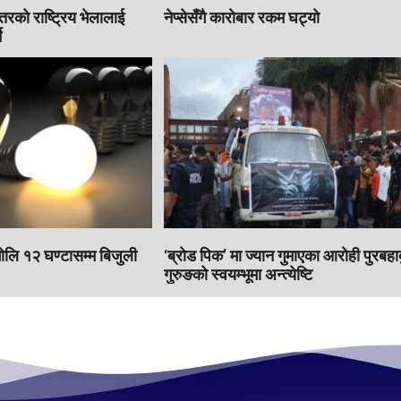
इतरको राष्ट्रिय भेलालाई
नेप्सेसँगै काराेबार रकम घट्याे
े
भाेलि १२ घण्टासम्म बिजुली
‘ब्रोड पिक’ मा ज्यान गुमाएका आराेही पुरबहा
गुरुङको स्वयम्भूमा अन्त्येष्टि