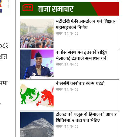
ताजा समाचार
भदौदेखि फेरि आन्दोलन गर्ने शिक्षक
महासङ्घको निर्णय
साउन २२, २०८३
/०८२
कांग्रेस संस्थापन इतरको राष्ट्रिय
चात
भेलालाई देउवाले सम्बोधन गर्ने
साउन २२, २०८३
ममा
नेप्सेसँगै काराेबार रकम घट्याे
साउन २२, २०८३
े
दोलखाको यलुङ री हिमालको आधार
शिविरमा ५ वटा शव भेटिए
साउन २२, २०८३