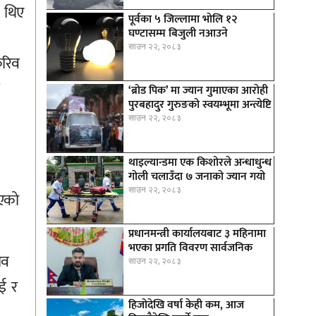
ा थिए
पूर्वका ५ जिल्लामा भाेलि १२
घण्टासम्म बिजुली नआउने
साउन २२, २०८३
करिव
‘ब्रोड पिक’ मा ज्यान गुमाएका आराेही
पुरबहादुर गुरुङको स्वयम्भूमा अन्त्येष्टि
साउन २२, २०८३
थाइल्यान्डमा एक किशोरले अन्धाधुन्ध
गोली चलाउँदा ७ जनाको ज्यान गयो
साउन २२, २०८३
िएको
प्रधानमन्त्री कार्यालयबाट ३ महिनामा
भएका प्रगति विवरण सार्वजनिक
ाव
साउन २२, २०८३
ाई र
हिजोदेखि वर्षा केही कम, आज