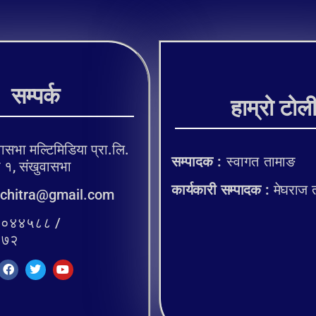
सम्पर्क
हाम्रो टोल
ासभा मल्टिमिडिया प्रा.लि.
सम्पादक :
स्वागत तामाङ
, संखुवासभा
कार्यकारी सम्पादक :
मेघराज 
chitra@gmail.com
०४४५८८ /
२७२