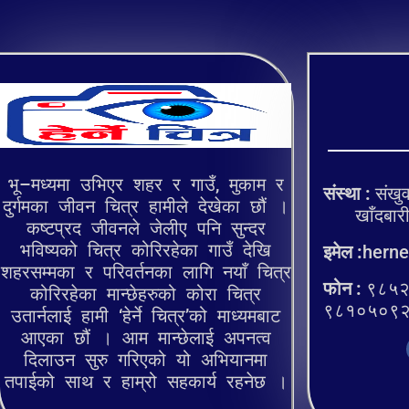
भू–मध्यमा उभिएर शहर र गाउँ, मुकाम र
संस्था :
संखुव
दुर्गमका जीवन चित्र हामीले देखेका छौं ।
खाँदबारी १
कष्टप्रद जीवनले जेलीए पनि सुन्दर
भविष्यको चित्र कोरिरहेका गाउँ देखि
इमेल :
herne
शहरसम्मका र परिवर्तनका लागि नयाँ चित्र
फोन :
९८५२
कोरिरहेका मान्छेहरुको कोरा चित्र
९८१०५०९
उतार्नलाई हामी ‘हेर्ने चित्र’को माध्यमबाट
आएका छौं । आम मान्छेलाई अपनत्व
दिलाउन सुरु गरिएको यो अभियानमा
तपाईको साथ र हाम्रो सहकार्य रहनेछ ।