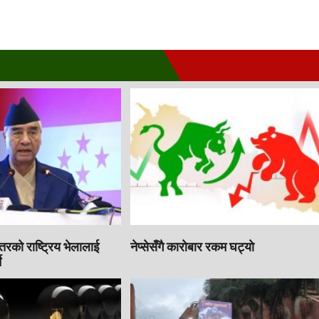
इतरको राष्ट्रिय भेलालाई
नेप्सेसँगै काराेबार रकम घट्याे
े