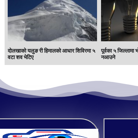
दोलखाको यलुङ री हिमालको आधार शिविरमा ५
पूर्वका ५ जिल्लामा 
वटा शव भेटिए
नआउने