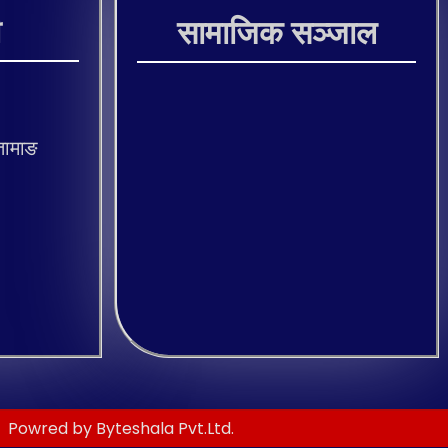
ी
सामाजिक सञ्जाल
तामाङ
Powred by Byteshala Pvt.Ltd.