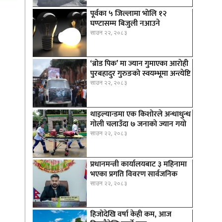
पूर्वका ५ जिल्लामा भाेलि १२
घण्टासम्म बिजुली नआउने
साउन २२, २०८३
‘ब्रोड पिक’ मा ज्यान गुमाएका आराेही
पुरबहादुर गुरुङको स्वयम्भूमा अन्त्येष्टि
साउन २२, २०८३
थाइल्यान्डमा एक किशोरले अन्धाधुन्ध
गोली चलाउँदा ७ जनाको ज्यान गयो
साउन २२, २०८३
प्रधानमन्त्री कार्यालयबाट ३ महिनामा
भएका प्रगति विवरण सार्वजनिक
साउन २२, २०८३
हिजोदेखि वर्षा केही कम, आज