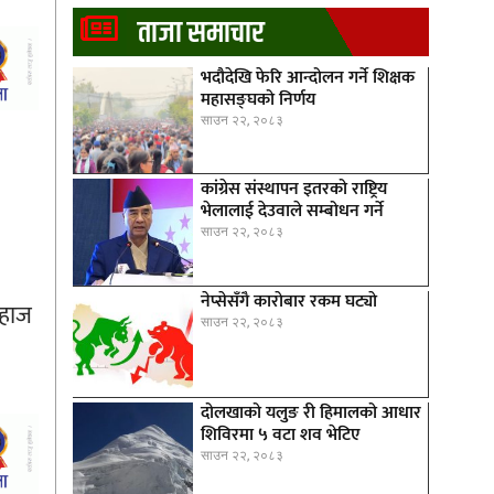
ताजा समाचार
भदौदेखि फेरि आन्दोलन गर्ने शिक्षक
महासङ्घको निर्णय
साउन २२, २०८३
कांग्रेस संस्थापन इतरको राष्ट्रिय
भेलालाई देउवाले सम्बोधन गर्ने
साउन २२, २०८३
नेप्सेसँगै काराेबार रकम घट्याे
जहाज
साउन २२, २०८३
दोलखाको यलुङ री हिमालको आधार
शिविरमा ५ वटा शव भेटिए
साउन २२, २०८३