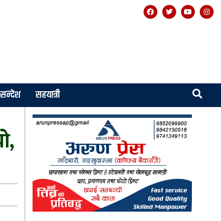
सन्देश
सहयात्री
ो,