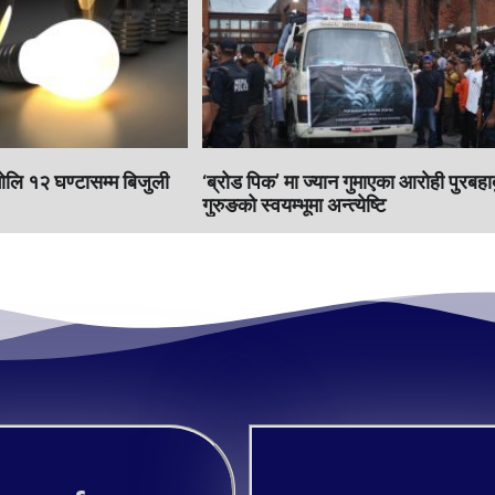
भाेलि १२ घण्टासम्म बिजुली
‘ब्रोड पिक’ मा ज्यान गुमाएका आराेही पुरबहा
गुरुङको स्वयम्भूमा अन्त्येष्टि