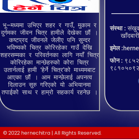
भू–मध्यमा उभिएर शहर र गाउँ, मुकाम र
संस्था :
संखुव
दुर्गमका जीवन चित्र हामीले देखेका छौं ।
खाँदबारी १
कष्टप्रद जीवनले जेलीए पनि सुन्दर
भविष्यको चित्र कोरिरहेका गाउँ देखि
इमेल :
herne
शहरसम्मका र परिवर्तनका लागि नयाँ चित्र
फोन :
९८५२
कोरिरहेका मान्छेहरुको कोरा चित्र
९८१०५०९
उतार्नलाई हामी ‘हेर्ने चित्र’को माध्यमबाट
आएका छौं । आम मान्छेलाई अपनत्व
दिलाउन सुरु गरिएको यो अभियानमा
तपाईको साथ र हाम्रो सहकार्य रहनेछ ।
© 2022 hernechitra | All Rights Reserved.