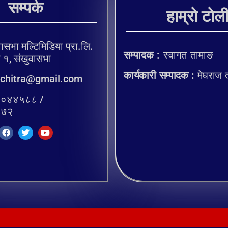
सम्पर्क
हाम्रो टोल
ासभा मल्टिमिडिया प्रा.लि.
सम्पादक :
स्वागत तामाङ
, संखुवासभा
कार्यकारी सम्पादक :
मेघराज 
chitra@gmail.com
०४४५८८ /
२७२