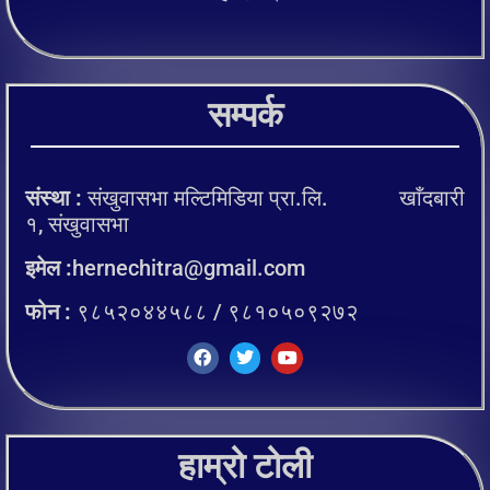
सम्पर्क
संस्था :
संखुवासभा मल्टिमिडिया प्रा.लि. खाँदबारी
१, संखुवासभा
इमेल :
hernechitra@gmail.com
फोन :
९८५२०४४५८८ / ९८१०५०९२७२
हाम्रो टोली