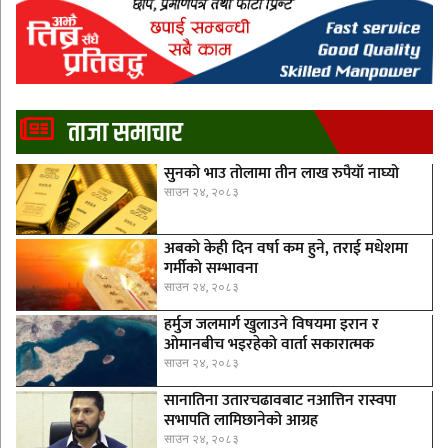
ताजा समाचार
सुनको भाउ तोलामा तीन लाख रुपैयाँ नाघ्यो
साउन २४, २०८३
अबको केही दिन वर्षा कम हुने, तराई मधेशमा
गर्मीको सम्भावना
साउन २४, २०८३
हर्मुज जलमार्ग खुलाउने विषयमा इरान र
ओमानबीच भइरहेको वार्ता सकारात्मक
साउन २४, २०८३
सानातिना उतारचढावबाट नआत्तिन रास्वपा
सभापति लामिछानेको आग्रह
साउन २४, २०८३