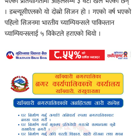
भएको प्रतियोगितामा अहिलेसम्म ३ वटा खेल भएका छन्
। डब्ल्यूसीएलको यो दोस्रो सिजन हो । गएको वर्ष भएको
पहिलो सिजनमा भारतीय च्याम्पियन्सले पाकिस्तान
च्याम्पियन्सलाई ५ विकेटले हराएको थियो ।