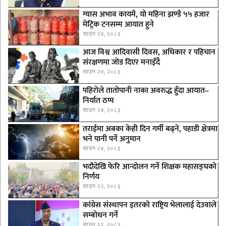
ग्यास अभाव कायमै, यो महिना झण्डै ५५ हजार
मेट्रिक टनसम्म आयात हुने
साउन २४, २०८३
आज विश्व आदिवासी दिवस, अधिकार र पहिचान
संरक्षणमा जोड दिएर मनाइँदै
साउन २४, २०८३
पहिरोले तातोपानी नाका अवरुद्ध हुँदा आयात–
निर्यात ठप्प
साउन २४, २०८३
तराईमा अबका केही दिन गर्मी बढ्ने, पहाडी क्षेत्रमा
भने पानी पर्ने अनुमान
साउन २४, २०८३
भदौदेखि फेरि आन्दोलन गर्ने शिक्षक महासङ्घको
निर्णय
साउन २२, २०८३
कांग्रेस संस्थापन इतरको राष्ट्रिय भेलालाई देउवाले
सम्बोधन गर्ने
साउन २२, २०८३