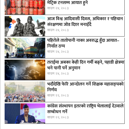
मेट्रिक टनसम्म आयात हुने
साउन २४, २०८३
आज विश्व आदिवासी दिवस, अधिकार र पहिचान
संरक्षणमा जोड दिएर मनाइँदै
साउन २४, २०८३
पहिरोले तातोपानी नाका अवरुद्ध हुँदा आयात–
निर्यात ठप्प
साउन २४, २०८३
तराईमा अबका केही दिन गर्मी बढ्ने, पहाडी क्षेत्रमा
भने पानी पर्ने अनुमान
साउन २४, २०८३
भदौदेखि फेरि आन्दोलन गर्ने शिक्षक महासङ्घको
निर्णय
साउन २२, २०८३
कांग्रेस संस्थापन इतरको राष्ट्रिय भेलालाई देउवाले
सम्बोधन गर्ने
साउन २२, २०८३