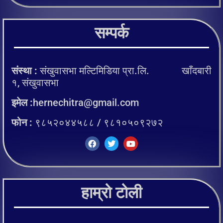
सम्पर्क
संस्था :
संखुवासभा मल्टिमिडिया प्रा.लि. खाँदबारी
१, संखुवासभा
इमेल :
hernechitra@gmail.com
फोन :
९८५२०४४५८८ / ९८१०५०९२७२
हाम्रो टोली