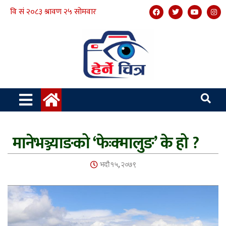
मानेभञ्ज्याङको ‘फेःक्मालुङ’ के हो ?
भदौ १५, २०७९