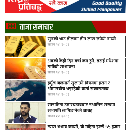
ताजा समाचार
सुनको भाउ तोलामा तीन लाख रुपैयाँ नाघ्यो
साउन २४, २०८३
अबको केही दिन वर्षा कम हुने, तराई मधेशमा
गर्मीको सम्भावना
साउन २४, २०८३
हर्मुज जलमार्ग खुलाउने विषयमा इरान र
ओमानबीच भइरहेको वार्ता सकारात्मक
साउन २४, २०८३
सानातिना उतारचढावबाट नआत्तिन रास्वपा
सभापति लामिछानेको आग्रह
साउन २४, २०८३
ग्यास अभाव कायमै, यो महिना झण्डै ५५ हजार