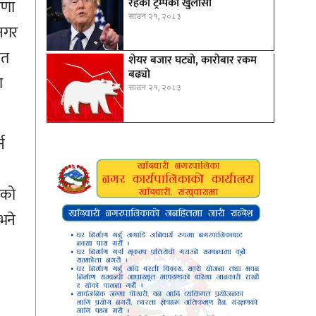
रहेको ट्रम्पको खुलासा
रणा
साउन २१, २०८३
 नगर
गत
शेयर बजार घट्याे, काराेबार रकम
बढ्याे
ा
साउन २१, २०८३
न
ेको
भने