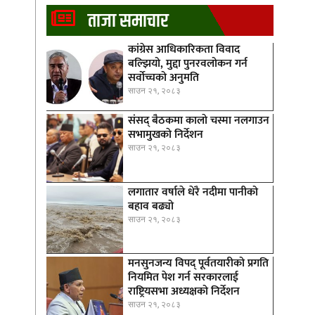
ताजा समाचार
कांग्रेस आधिकारिकता विवाद
बल्झियो, मुद्दा पुनरवलोकन गर्न
सर्वोच्चको अनुमति
साउन २१, २०८३
संसद् बैठकमा कालाे चस्मा नलगाउन
सभामुखकाे निर्देशन
साउन २१, २०८३
लगातार वर्षाले धेरै नदीमा पानीको
बहाव बढ्यो
साउन २१, २०८३
मनसुनजन्य विपद् पूर्वतयारीको प्रगति
नियमित पेश गर्न सरकारलाई
राष्ट्रियसभा अध्यक्षको निर्देशन
साउन २१, २०८३