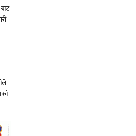
 बाट
ारी
ीले
नको