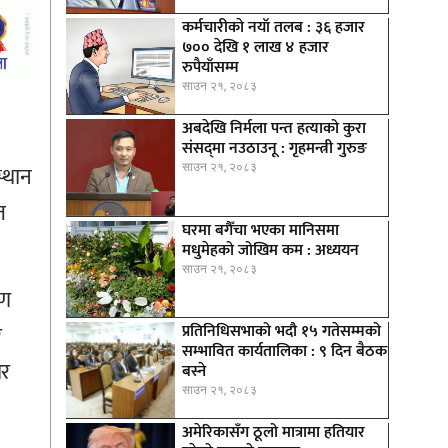
कर्मचारीकाे नयाँ तलब : ३६ हजार
७०० देखि १ लाख ४ हजार
रुपैयाँसम्म
साउन २१, २०८३
अबदेखि निर्मला पन्त हत्याको कुरा
संसद्‍मा नउठाउनू : गृहमन्त्री गुरुङ
साउन २१, २०८३
्थान
ज
घरमा बगैँचा भएका मानिसमा
मधुमेहको जोखिम कम : अध्ययन
साउन २१, २०८३
मण
र
प्रतिनिधिसभाको भदौ १५ गतेसम्मको
सम्भावित कार्यतालिका : ९ दिन बैठक
ार
बस्ने
साउन २१, २०८३
अमेरिकासँग ठूलो मात्रामा हतियार