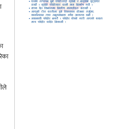
ा
का
रिका
ीले