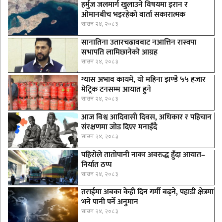
हर्मुज जलमार्ग खुलाउने विषयमा इरान र
ओमानबीच भइरहेको वार्ता सकारात्मक
साउन २४, २०८३
सानातिना उतारचढावबाट नआत्तिन रास्वपा
सभापति लामिछानेको आग्रह
साउन २४, २०८३
ग्यास अभाव कायमै, यो महिना झण्डै ५५ हजार
मेट्रिक टनसम्म आयात हुने
साउन २४, २०८३
आज विश्व आदिवासी दिवस, अधिकार र पहिचान
संरक्षणमा जोड दिएर मनाइँदै
साउन २४, २०८३
पहिरोले तातोपानी नाका अवरुद्ध हुँदा आयात–
निर्यात ठप्प
साउन २४, २०८३
तराईमा अबका केही दिन गर्मी बढ्ने, पहाडी क्षेत्रमा
भने पानी पर्ने अनुमान
साउन २४, २०८३