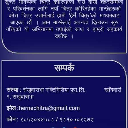
सुन्दर भविष्यको चित्र कोरिरहेका गाउँ देखि शहरसम्मका
र परिवर्तनका लागि नयाँ चित्र कोरिरहेका मान्छेहरुको
कोरा चित्र उतार्नलाई हामी ‘हेर्ने चित्र’को माध्यमबाट
आएका छौं । आम मान्छेलाई अपनत्व दिलाउन सुरु
गरिएको यो अभियानमा तपाईको साथ र हाम्रो सहकार्य
रहनेछ ।
सम्पर्क
संस्था :
संखुवासभा मल्टिमिडिया प्रा.लि. खाँदबारी
१, संखुवासभा
इमेल :
hernechitra@gmail.com
फोन :
९८५२०४४५८८ / ९८१०५०९२७२