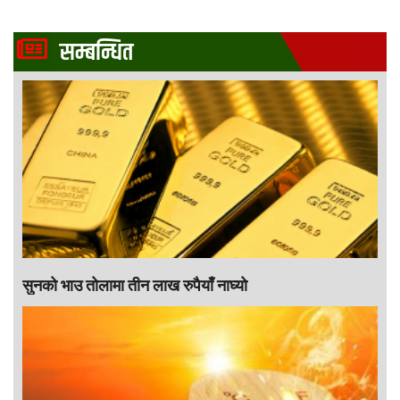
सम्बन्धित
सुनको भाउ तोलामा तीन लाख रुपैयाँ नाघ्यो