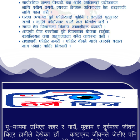
भू–मध्यमा उभिएर शहर र गाउँ, मुकाम र दुर्गमका जीवन
चित्र हामीले देखेका छौं । कष्टप्रद जीवनले जेलीए पनि