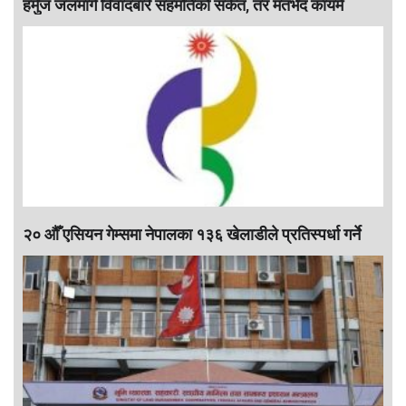
हर्मुज जलमार्ग विवादबारे सहमतिको संकेत, तर मतभेद कायमै
२० औँ एसियन गेम्समा नेपालका १३६ खेलाडीले प्रतिस्पर्धा गर्ने