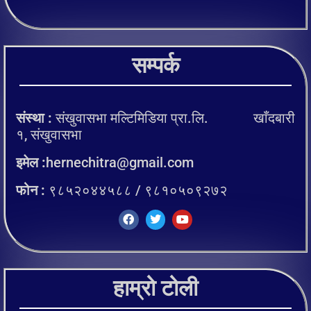
सम्पर्क
संस्था :
संखुवासभा मल्टिमिडिया प्रा.लि. खाँदबारी
१, संखुवासभा
इमेल :
hernechitra@gmail.com
फोन :
९८५२०४४५८८ / ९८१०५०९२७२
हाम्रो टोली