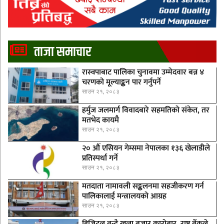
ताजा समाचार
रास्वपाबाट पालिका चुनावमा उम्मेदवार बन्न ४
चरणको मूल्याङ्कन पार गर्नुपर्ने
साउन २१, २०८३
हर्मुज जलमार्ग विवादबारे सहमतिको संकेत, तर
मतभेद कायमै
साउन २१, २०८३
२० औँ एसियन गेम्समा नेपालका १३६ खेलाडीले
प्रतिस्पर्धा गर्ने
साउन २१, २०८३
मतदाता नामावली सङ्कलनमा सहजीकरण गर्न
पालिकालाई मन्त्रालयको आग्रह
साउन २१, २०८३
डिजिटल बन्दै खुला बजार कारोबार, राष्ट्र बैंकले