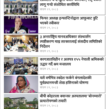
लागू गर्‍यो संशोधित कार्यविधि
साउन २१, २०८३
फिफा अध्यक्ष इन्फान्टिनोद्वारा आफूबाट त्रुटि
भएको स्वीकार
साउन २१, २०८३
३ अन्तर्राष्ट्रिय मानवअधिकार संस्थासँग
स्पष्टीकरण माग्न सरकारलाई संसदीय समितिको
निर्देशन
साउन २१, २०८३
कागजातविहीन र अलपत्र १५५ नेपाली श्रमिकको
उद्धार गर्दै श्रम मन्त्रालय
साउन २१, २०८३
यसै वर्षभित्र स्वदेश फर्कने बंगलादेशकी
पूर्वप्रधानमन्त्री शेख हसिनाको घोषणा
साउन २१, २०८३
बीपी कोइराला क्यान्सर अस्पतालमा ‘बोनम्यारो’
प्रत्यारोपणको तयारी
साउन २१, २०८३