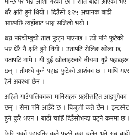
मान्छे परे भन्ने आशा गरेका छौं । राति बाढी आएको भए
धेरै क्षति हुने थियो । दिउँसो १:२५ अचानक बाढी
आएपछि त्यहाँबाट भाग्न सजिलो भयो ।
धन्न पारेचोम्बुचो ताल फुट्न पाएनछ । त्यो पनि फुटेको
भए धेरै नै क्षति हुने थियो । उतापटि रोलिङ खोला छ,
यतापटि थामे । यी दुई खोलाहरुको बीचमा थुप्रै पहाडहरू
छन् । तीमध्ये कुनै पहाड फुटेको आशंका छ । माथि गएर
हेर्ने अवस्था छैन ।
अहिले गाउँपालिकाका मानिसहरु प्रहरीसहित आइपुगेका
छन् । सेना पनि आउँदै छ । बिजुली कतै छैन । इन्टरनेट
हुने कुरै भएन । बाढी चाहिँ दिउँसोभन्दा घट्ने क्रममा छ ।
फेरि अर्को पहाडतिर कतै फुट्ने क्रम चलेन भने अब बाढी