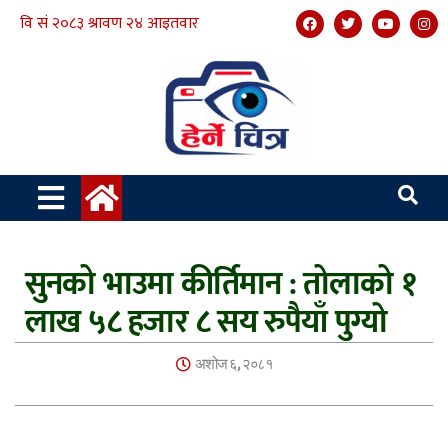
सुनको भाउमा कीर्तिमान : तोलाको १
लाख ५८ हजार ८ सय रुपैयाँ पुग्यो
अशोज ६, २०८१