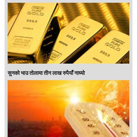
सुनको भाउ तोलामा तीन लाख रुपैयाँ नाघ्यो