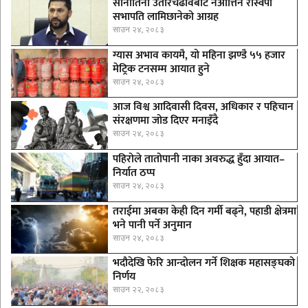
सानातिना उतारचढावबाट नआत्तिन रास्वपा
सभापति लामिछानेको आग्रह
साउन २४, २०८३
ग्यास अभाव कायमै, यो महिना झण्डै ५५ हजार
मेट्रिक टनसम्म आयात हुने
साउन २४, २०८३
आज विश्व आदिवासी दिवस, अधिकार र पहिचान
संरक्षणमा जोड दिएर मनाइँदै
साउन २४, २०८३
पहिरोले तातोपानी नाका अवरुद्ध हुँदा आयात–
निर्यात ठप्प
साउन २४, २०८३
तराईमा अबका केही दिन गर्मी बढ्ने, पहाडी क्षेत्रमा
भने पानी पर्ने अनुमान
साउन २४, २०८३
भदौदेखि फेरि आन्दोलन गर्ने शिक्षक महासङ्घको
निर्णय
साउन २२, २०८३