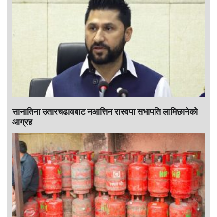
सानातिना उतारचढावबाट नआत्तिन रास्वपा सभापति लामिछानेको
आग्रह