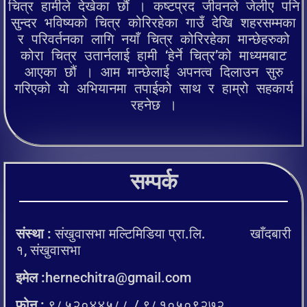
चित्र हामीले देखेका छौं । कष्टप्रद जीवनले जेलीए पनि
सुन्दर भविष्यको चित्र कोरिरहेका गाउँ देखि शहरसम्मका
र परिवर्तनका लागि नयाँ चित्र कोरिरहेका मान्छेहरुको
कोरा चित्र उतार्नलाई हामी ‘हेर्ने चित्र’को माध्यमबाट
आएका छौं । आम मान्छेलाई अपनत्व दिलाउन सुरु
गरिएको यो अभियानमा तपाईको साथ र हाम्रो सहकार्य
रहनेछ ।
सम्पर्क
संस्था :
संखुवासभा मल्टिमिडिया प्रा.लि. खाँदबारी
१, संखुवासभा
इमेल :
hernechitra@gmail.com
फोन :
९८५२०४४५८८ / ९८१०५०९२७२