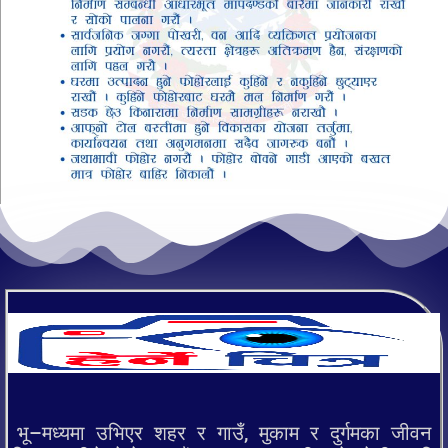
भू–मध्यमा उभिएर शहर र गाउँ, मुकाम र दुर्गमका जीवन