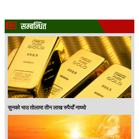
सम्बन्धित
सुनको भाउ तोलामा तीन लाख रुपैयाँ नाघ्यो