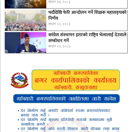
साउन २४, २०८३
भदौदेखि फेरि आन्दोलन गर्ने शिक्षक महासङ्घको
निर्णय
साउन २२, २०८३
कांग्रेस संस्थापन इतरको राष्ट्रिय भेलालाई देउवाले
सम्बोधन गर्ने
साउन २२, २०८३