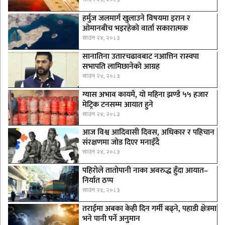
हर्मुज जलमार्ग खुलाउने विषयमा इरान र
ओमानबीच भइरहेको वार्ता सकारात्मक
साउन २४, २०८३
सानातिना उतारचढावबाट नआत्तिन रास्वपा
सभापति लामिछानेको आग्रह
साउन २४, २०८३
ग्यास अभाव कायमै, यो महिना झण्डै ५५ हजार
मेट्रिक टनसम्म आयात हुने
साउन २४, २०८३
आज विश्व आदिवासी दिवस, अधिकार र पहिचान
संरक्षणमा जोड दिएर मनाइँदै
साउन २४, २०८३
पहिरोले तातोपानी नाका अवरुद्ध हुँदा आयात–
निर्यात ठप्प
साउन २४, २०८३
तराईमा अबका केही दिन गर्मी बढ्ने, पहाडी क्षेत्रमा
भने पानी पर्ने अनुमान