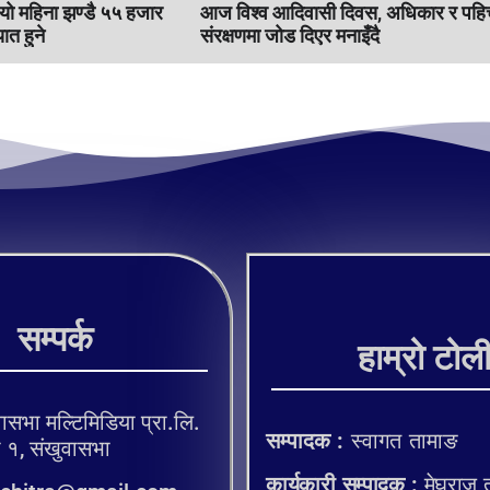
 यो महिना झण्डै ५५ हजार
आज विश्व आदिवासी दिवस, अधिकार र पहि
ात हुने
संरक्षणमा जोड दिएर मनाइँदै
सम्पर्क
हाम्रो टोल
ासभा मल्टिमिडिया प्रा.लि.
सम्पादक :
स्वागत तामाङ
, संखुवासभा
कार्यकारी सम्पादक :
मेघराज 