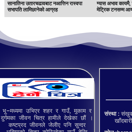
सानातिना उतारचढावबाट नआत्तिन रास्वपा
ग्यास अभाव कायमै,
सभापति लामिछानेको आग्रह
मेट्रिक टनसम्म आय
भू–मध्यमा उभिएर शहर र गाउँ, मुकाम र
संस्था :
संखुव
दुर्गमका जीवन चित्र हामीले देखेका छौं ।
खाँदबारी १
कष्टप्रद जीवनले जेलीए पनि सुन्दर