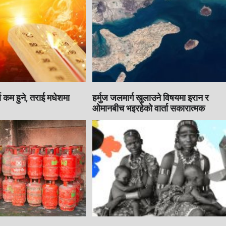
ा कम हुने, तराई मधेशमा
हर्मुज जलमार्ग खुलाउने विषयमा इरान र
ओमानबीच भइरहेको वार्ता सकारात्मक