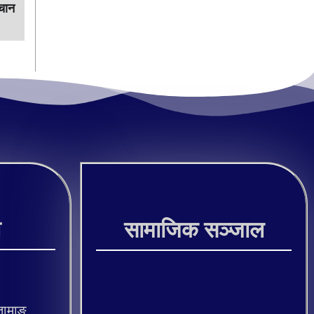
चान
ी
सामाजिक सञ्जाल
तामाङ