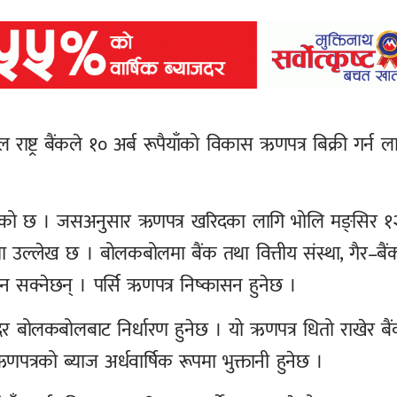
्ट्र बैंकले १० अर्ब रूपैयाँको विकास ऋणपत्र बिक्री गर्न ल
ान गरेको छ । जसअनुसार ऋणपत्र खरिदका लागि भोलि मङ्सिर १
मा उल्लेख छ । बोलकबोलमा बैंक तथा वित्तीय संस्था, गैर–बैं
न सक्नेछन् । पर्सि ऋणपत्र निष्कासन हुनेछ ।
र बोलकबोलबाट निर्धारण हुनेछ । यो ऋणपत्र धितो राखेर बै
णपत्रको ब्याज अर्धवार्षिक रूपमा भुक्तानी हुनेछ ।