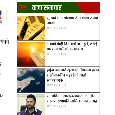
ताजा समाचार
सुनको भाउ तोलामा तीन लाख रुपैयाँ
नाघ्यो
साउन २४, २०८३
ागेको
अबको केही दिन वर्षा कम हुने, तराई
मधेशमा गर्मीको सम्भावना
साउन २४, २०८३
२
हर्मुज जलमार्ग खुलाउने विषयमा इरान
क
र ओमानबीच भइरहेको वार्ता
सकारात्मक
साउन २४, २०८३
ंक
सानातिना उतारचढावबाट नआत्तिन
रास्वपा सभापति लामिछानेको आग्रह
साउन २४, २०८३