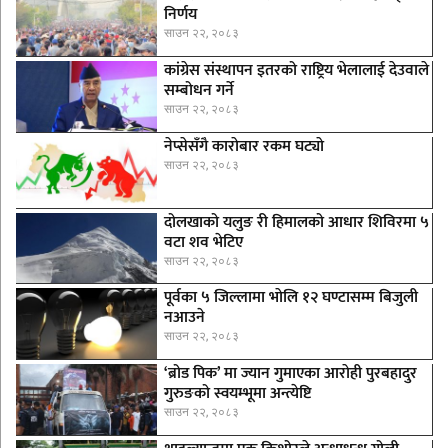
निर्णय
साउन २२, २०८३
कांग्रेस संस्थापन इतरको राष्ट्रिय भेलालाई देउवाले
सम्बोधन गर्ने
साउन २२, २०८३
नेप्सेसँगै काराेबार रकम घट्याे
साउन २२, २०८३
दोलखाको यलुङ री हिमालको आधार शिविरमा ५
वटा शव भेटिए
साउन २२, २०८३
पूर्वका ५ जिल्लामा भाेलि १२ घण्टासम्म बिजुली
नआउने
साउन २२, २०८३
‘ब्रोड पिक’ मा ज्यान गुमाएका आराेही पुरबहादुर
गुरुङको स्वयम्भूमा अन्त्येष्टि
साउन २२, २०८३