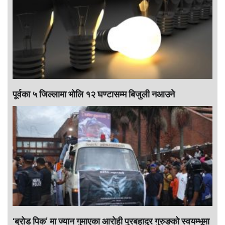
पूर्वका ५ जिल्लामा भाेलि १२ घण्टासम्म बिजुली नआउने
‘ब्रोड पिक’ मा ज्यान गुमाएका आराेही पुरबहादुर गुरुङको स्वयम्भूमा