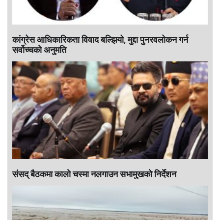
कांग्रेस आधिकारिकता विवाद बल्झियो, मुद्दा पुनरवलोकन गर्न
सर्वोच्चको अनुमति
संसद् बैठकमा कालाे चस्मा नलगाउन सभामुखकाे निर्देशन