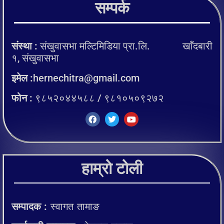
सम्पर्क
संस्था :
संखुवासभा मल्टिमिडिया प्रा.लि. खाँदबारी
१, संखुवासभा
इमेल :
hernechitra@gmail.com
फोन :
९८५२०४४५८८ / ९८१०५०९२७२
हाम्रो टोली
सम्पादक :
स्वागत तामाङ