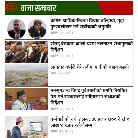
ताजा समाचार
कांग्रेस आधिकारिकता विवाद बल्झियो, मुद्दा
पुनरवलोकन गर्न सर्वोच्चको अनुमति
साउन २१, २०८३
संसद् बैठकमा कालाे चस्मा नलगाउन सभामुखकाे
निर्देशन
साउन २१, २०८३
लगातार वर्षाले धेरै नदीमा पानीको बहाव बढ्यो
साउन २१, २०८३
मनसुनजन्य विपद् पूर्वतयारीको प्रगति नियमित
पेश गर्न सरकारलाई राष्ट्रियसभा अध्यक्षको
निर्देशन
साउन २१, २०८३
कर्मचारीकाे नयाँ तलब : ३६ हजार ७०० देखि १
लाख ४ हजार रुपैयाँसम्म
साउन २१, २०८३