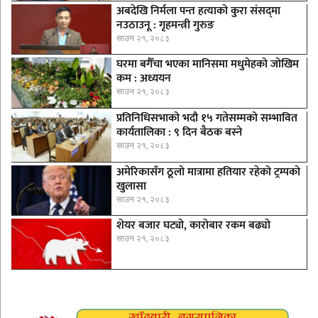
अबदेखि निर्मला पन्त हत्याको कुरा संसद्‍मा
नउठाउनू : गृहमन्त्री गुरुङ
साउन २१, २०८३
घरमा बगैँचा भएका मानिसमा मधुमेहको जोखिम
कम : अध्ययन
साउन २१, २०८३
प्रतिनिधिसभाको भदौ १५ गतेसम्मको सम्भावित
कार्यतालिका : ९ दिन बैठक बस्ने
साउन २१, २०८३
अमेरिकासँग ठूलो मात्रामा हतियार रहेको ट्रम्पको
खुलासा
साउन २१, २०८३
शेयर बजार घट्याे, काराेबार रकम बढ्याे
साउन २१, २०८३