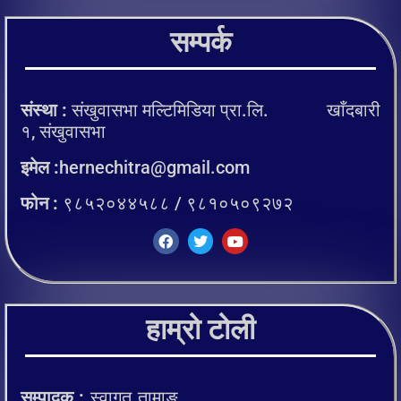
सम्पर्क
संस्था :
संखुवासभा मल्टिमिडिया प्रा.लि. खाँदबारी
१, संखुवासभा
इमेल :
hernechitra@gmail.com
फोन :
९८५२०४४५८८ / ९८१०५०९२७२
हाम्रो टोली
सम्पादक :
स्वागत तामाङ