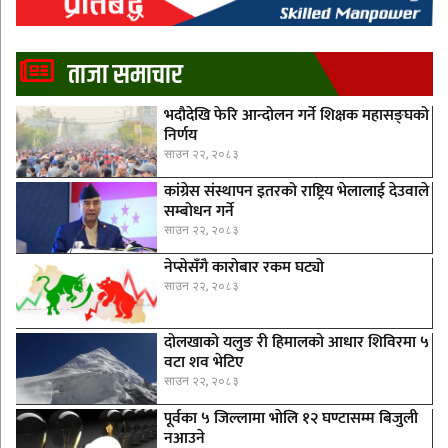
ताजा समाचार
भदौदेखि फेरि आन्दोलन गर्ने शिक्षक महासङ्घको
निर्णय
साउन २२, २०८३
कांग्रेस संस्थापन इतरको राष्ट्रिय भेलालाई देउवाले
सम्बोधन गर्ने
साउन २२, २०८३
नेप्सेसँगै काराेबार रकम घट्याे
साउन २२, २०८३
दोलखाको यलुङ री हिमालको आधार शिविरमा ५
वटा शव भेटिए
साउन २२, २०८३
पूर्वका ५ जिल्लामा भाेलि १२ घण्टासम्म बिजुली
नआउने