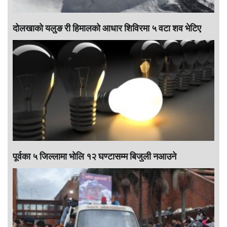
दोलखाको यलुङ री हिमालको आधार शिविरमा ५ वटा शव भेटिए
पूर्वका ५ जिल्लामा भाेलि १२ घण्टासम्म बिजुली नआउने