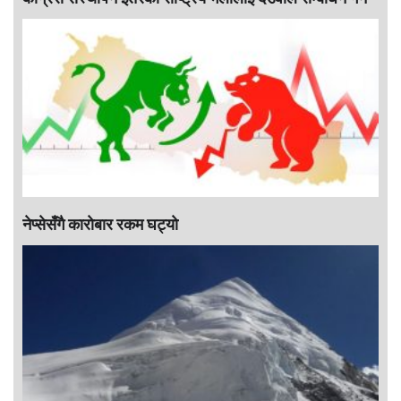
नेप्सेसँगै काराेबार रकम घट्याे