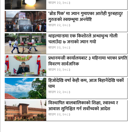
साउन २२, २०८३
‘ब्रोड पिक’ मा ज्यान गुमाएका आराेही पुरबहादुर
गुरुङको स्वयम्भूमा अन्त्येष्टि
साउन २२, २०८३
थाइल्यान्डमा एक किशोरले अन्धाधुन्ध गोली
चलाउँदा ७ जनाको ज्यान गयो
साउन २२, २०८३
प्रधानमन्त्री कार्यालयबाट ३ महिनामा भएका प्रगति
विवरण सार्वजनिक
साउन २२, २०८३
हिजोदेखि वर्षा केही कम, आज बिहानैदेखि चर्को
घाम
साउन २२, २०८३
विस्थापित बालबालिकाको शिक्षा, स्वास्थ्य र
आवास सुनिश्चित गर्न सर्वोच्चको आदेश
साउन २२, २०८३