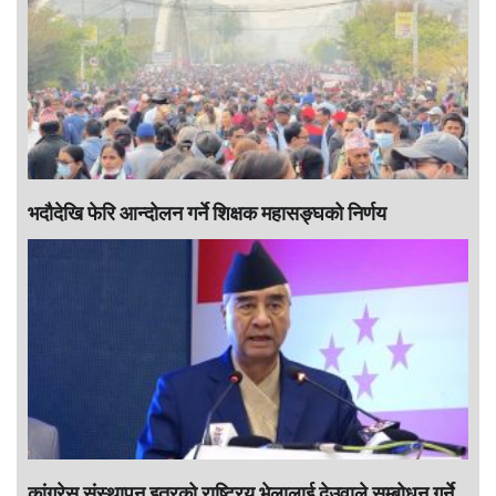
भदौदेखि फेरि आन्दोलन गर्ने शिक्षक महासङ्घको निर्णय
कांग्रेस संस्थापन इतरको राष्ट्रिय भेलालाई देउवाले सम्बोधन गर्ने