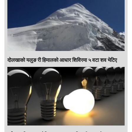
दोलखाको यलुङ री हिमालको आधार शिविरमा ५ वटा शव भेटिए