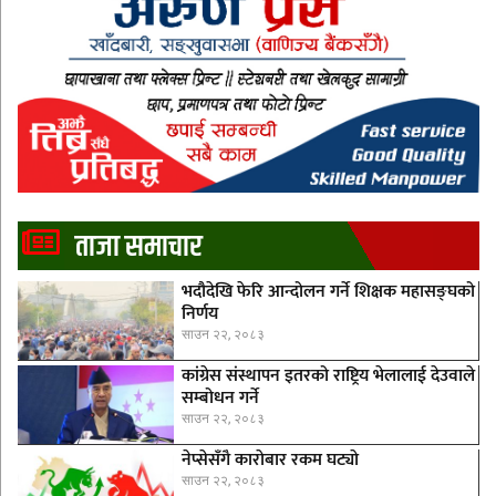
ताजा समाचार
भदौदेखि फेरि आन्दोलन गर्ने शिक्षक महासङ्घको
निर्णय
साउन २२, २०८३
कांग्रेस संस्थापन इतरको राष्ट्रिय भेलालाई देउवाले
सम्बोधन गर्ने
साउन २२, २०८३
नेप्सेसँगै काराेबार रकम घट्याे
साउन २२, २०८३