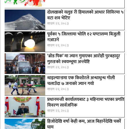
दोलखाको यलुङ री हिमालको आधार शिविरमा ५
वटा शव भेटिए
साउन २२, २०८३
पूर्वका ५ जिल्लामा भाेलि १२ घण्टासम्म बिजुली
नआउने
साउन २२, २०८३
‘ब्रोड पिक’ मा ज्यान गुमाएका आराेही पुरबहादुर
गुरुङको स्वयम्भूमा अन्त्येष्टि
साउन २२, २०८३
थाइल्यान्डमा एक किशोरले अन्धाधुन्ध गोली
चलाउँदा ७ जनाको ज्यान गयो
साउन २२, २०८३
प्रधानमन्त्री कार्यालयबाट ३ महिनामा भएका प्रगति
विवरण सार्वजनिक
साउन २२, २०८३
हिजोदेखि वर्षा केही कम, आज बिहानैदेखि चर्को
घाम