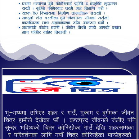
भू–मध्यमा उभिएर शहर र गाउँ, मुकाम र दुर्गमका जीवन
चित्र हामीले देखेका छौं । कष्टप्रद जीवनले जेलीए पनि
सुन्दर भविष्यको चित्र कोरिरहेका गाउँ देखि शहरसम्मका
र परिवर्तनका लागि नयाँ चित्र कोरिरहेका मान्छेहरुको