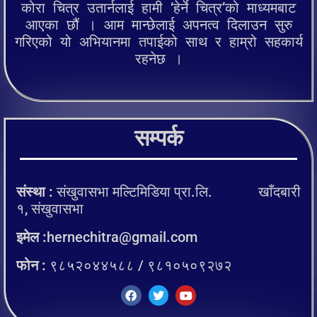
कोरा चित्र उतार्नलाई हामी ‘हेर्ने चित्र’को माध्यमबाट
आएका छौं । आम मान्छेलाई अपनत्व दिलाउन सुरु
गरिएको यो अभियानमा तपाईको साथ र हाम्रो सहकार्य
रहनेछ ।
सम्पर्क
संस्था :
संखुवासभा मल्टिमिडिया प्रा.लि. खाँदबारी
१, संखुवासभा
इमेल :
hernechitra@gmail.com
फोन :
९८५२०४४५८८ / ९८१०५०९२७२