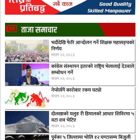
ताजा समाचार
भदौदेखि फेरि आन्दोलन गर्ने शिक्षक महासङ्घको
निर्णय
साउन २२, २०८३
कांग्रेस संस्थापन इतरको राष्ट्रिय भेलालाई देउवाले
सम्बोधन गर्ने
साउन २२, २०८३
नेप्सेसँगै काराेबार रकम घट्याे
साउन २२, २०८३
दोलखाको यलुङ री हिमालको आधार शिविरमा ५
वटा शव भेटिए
साउन २२, २०८३
पूर्वका ५ जिल्लामा भाेलि १२ घण्टासम्म बिजुली