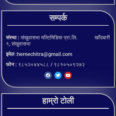
सम्पर्क
संस्था :
संखुवासभा मल्टिमिडिया प्रा.लि. खाँदबारी
१, संखुवासभा
इमेल :
hernechitra@gmail.com
फोन :
९८५२०४४५८८ / ९८१०५०९२७२
हाम्रो टोली