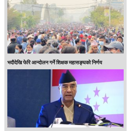
भदौदेखि फेरि आन्दोलन गर्ने शिक्षक महासङ्घको निर्णय