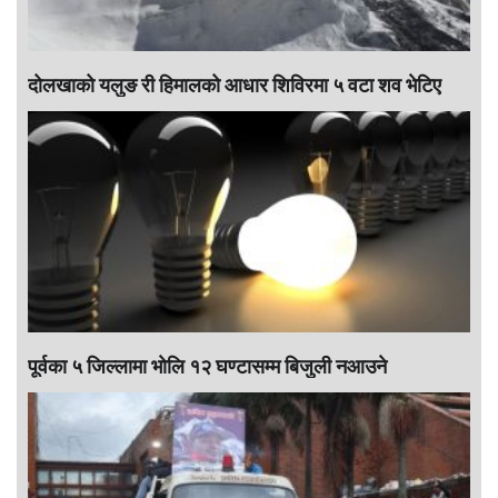
दोलखाको यलुङ री हिमालको आधार शिविरमा ५ वटा शव भेटिए
पूर्वका ५ जिल्लामा भाेलि १२ घण्टासम्म बिजुली नआउने