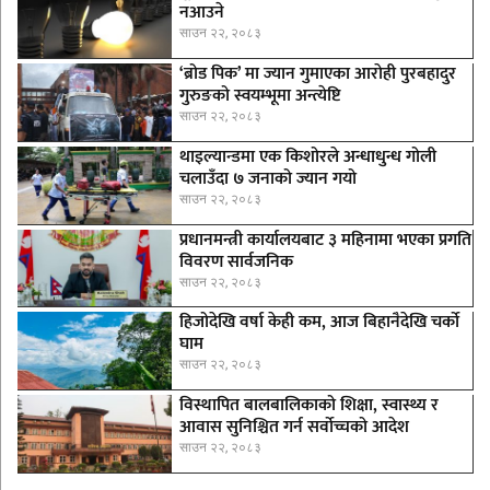
नआउने
साउन २२, २०८३
‘ब्रोड पिक’ मा ज्यान गुमाएका आराेही पुरबहादुर
गुरुङको स्वयम्भूमा अन्त्येष्टि
साउन २२, २०८३
थाइल्यान्डमा एक किशोरले अन्धाधुन्ध गोली
चलाउँदा ७ जनाको ज्यान गयो
साउन २२, २०८३
प्रधानमन्त्री कार्यालयबाट ३ महिनामा भएका प्रगति
विवरण सार्वजनिक
साउन २२, २०८३
हिजोदेखि वर्षा केही कम, आज बिहानैदेखि चर्को
घाम
साउन २२, २०८३
विस्थापित बालबालिकाको शिक्षा, स्वास्थ्य र
आवास सुनिश्चित गर्न सर्वोच्चको आदेश
साउन २२, २०८३