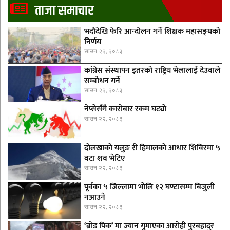
ताजा समाचार
भदौदेखि फेरि आन्दोलन गर्ने शिक्षक महासङ्घको
निर्णय
साउन २२, २०८३
कांग्रेस संस्थापन इतरको राष्ट्रिय भेलालाई देउवाले
सम्बोधन गर्ने
साउन २२, २०८३
नेप्सेसँगै काराेबार रकम घट्याे
साउन २२, २०८३
दोलखाको यलुङ री हिमालको आधार शिविरमा ५
वटा शव भेटिए
साउन २२, २०८३
पूर्वका ५ जिल्लामा भाेलि १२ घण्टासम्म बिजुली
नआउने
साउन २२, २०८३
‘ब्रोड पिक’ मा ज्यान गुमाएका आराेही पुरबहादुर