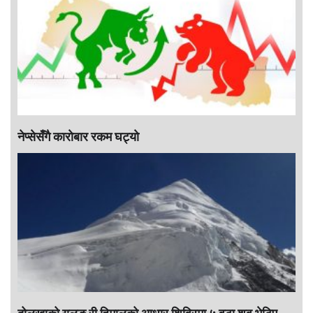
नेप्सेसँगै काराेबार रकम घट्याे