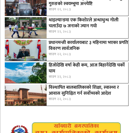
गुरुङको स्वयम्भूमा अन्त्येष्टि
साउन २२, २०८३
थाइल्यान्डमा एक किशोरले अन्धाधुन्ध गोली
चलाउँदा ७ जनाको ज्यान गयो
साउन २२, २०८३
प्रधानमन्त्री कार्यालयबाट ३ महिनामा भएका प्रगति
विवरण सार्वजनिक
साउन २२, २०८३
हिजोदेखि वर्षा केही कम, आज बिहानैदेखि चर्को
घाम
साउन २२, २०८३
विस्थापित बालबालिकाको शिक्षा, स्वास्थ्य र
आवास सुनिश्चित गर्न सर्वोच्चको आदेश
साउन २२, २०८३