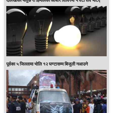
दोलखाको यलुङ री हिमालको आधार शिविरमा ५ वटा शव भेटिए
पूर्वका ५ जिल्लामा भाेलि १२ घण्टासम्म बिजुली नआउने