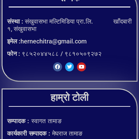
संस्था :
संखुवासभा मल्टिमिडिया प्रा.लि. खाँदबारी
१, संखुवासभा
इमेल :
hernechitra@gmail.com
फोन :
९८५२०४४५८८ / ९८१०५०९२७२
हाम्रो टोली
सम्पादक :
स्वागत तामाङ
कार्यकारी सम्पादक :
मेघराज तामाङ