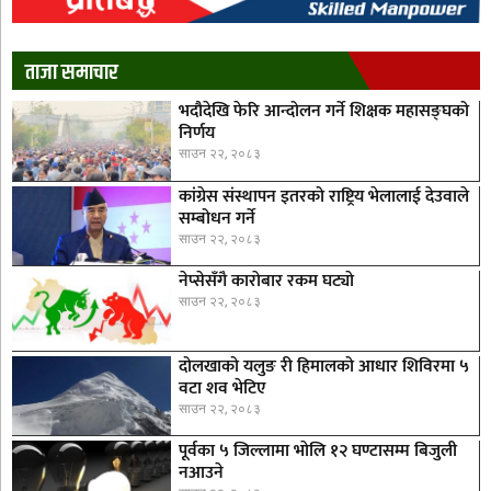
ताजा समाचार
भदौदेखि फेरि आन्दोलन गर्ने शिक्षक महासङ्घको
निर्णय
साउन २२, २०८३
कांग्रेस संस्थापन इतरको राष्ट्रिय भेलालाई देउवाले
सम्बोधन गर्ने
साउन २२, २०८३
नेप्सेसँगै काराेबार रकम घट्याे
साउन २२, २०८३
दोलखाको यलुङ री हिमालको आधार शिविरमा ५
वटा शव भेटिए
साउन २२, २०८३
पूर्वका ५ जिल्लामा भाेलि १२ घण्टासम्म बिजुली
नआउने