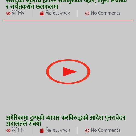
संसद्को अवरोध हटाउन सभामुखको पहल, प्रमुख सचेतक
र सचेतकसँग छलफलमा
हेर्ने चित्र
जेष्ठ १६, २०८२
No Comments
अमेरिकामा ट्रम्पको व्यापार करविरुद्धको आदेश पुनरावेदन
अदालतले रोक्यो
हेर्ने चित्र
जेष्ठ १६, २०८२
No Comments