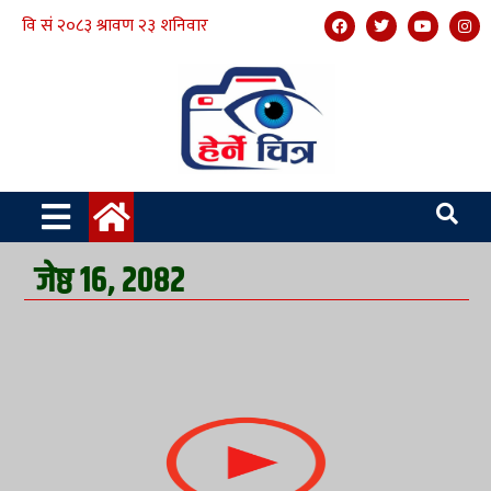
जेष्ठ १६, २०८२