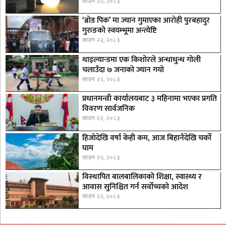
साउन २२, २०८३
‘ब्रोड पिक’ मा ज्यान गुमाएका आराेही पुरबहादुर
गुरुङको स्वयम्भूमा अन्त्येष्टि
साउन २२, २०८३
थाइल्यान्डमा एक किशोरले अन्धाधुन्ध गोली
चलाउँदा ७ जनाको ज्यान गयो
साउन २२, २०८३
प्रधानमन्त्री कार्यालयबाट ३ महिनामा भएका प्रगति
विवरण सार्वजनिक
साउन २२, २०८३
हिजोदेखि वर्षा केही कम, आज बिहानैदेखि चर्को
घाम
साउन २२, २०८३
विस्थापित बालबालिकाको शिक्षा, स्वास्थ्य र
आवास सुनिश्चित गर्न सर्वोच्चको आदेश
साउन २२, २०८३