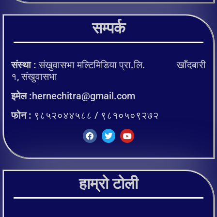
सम्पर्क
संस्था :
संखुवासभा मल्टिमिडिया प्रा.लि. खाँदबारी
१, संखुवासभा
इमेल :
hernechitra@gmail.com
फोन :
९८५२०४४५८८ / ९८१०५०९२७२
हाम्रो टोली