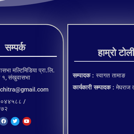
सम्पर्क
हाम्रो टोल
ासभा मल्टिमिडिया प्रा.लि.
सम्पादक :
स्वागत तामाङ
, संखुवासभा
कार्यकारी सम्पादक :
मेघराज 
chitra@gmail.com
०४४५८८ /
२७२