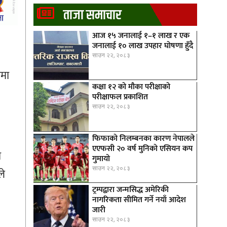
ताजा समाचार
आज १५ जनालाई १–१ लाख र एक
जनालाई १० लाख उपहार घोषणा हुँदै
साउन २२, २०८३
ामा
कक्षा १२ को मौका परीक्षाको
परीक्षाफल प्रकाशित
साउन २२, २०८३
फिफाको निलम्बनका कारण नेपालले
एएफसी २० वर्ष मुनिको एसियन कप
ध
गुमायो
साउन २२, २०८३
ले
ट्रम्पद्वारा जन्मसिद्ध अमेरिकी
नागरिकता सीमित गर्ने नयाँ आदेश
जारी
साउन २२, २०८३