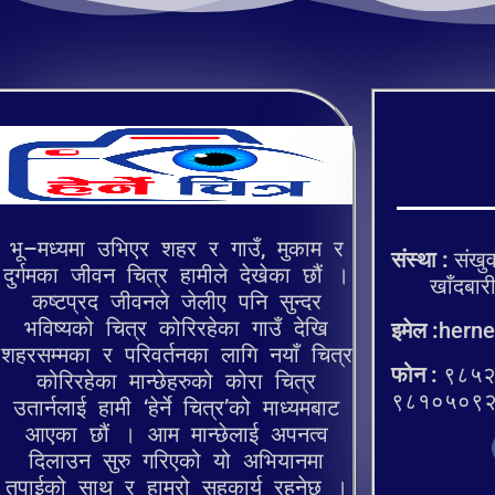
भू–मध्यमा उभिएर शहर र गाउँ, मुकाम र
संस्था :
संखुव
दुर्गमका जीवन चित्र हामीले देखेका छौं ।
खाँदबारी १
कष्टप्रद जीवनले जेलीए पनि सुन्दर
भविष्यको चित्र कोरिरहेका गाउँ देखि
इमेल :
herne
शहरसम्मका र परिवर्तनका लागि नयाँ चित्र
फोन :
९८५२
कोरिरहेका मान्छेहरुको कोरा चित्र
९८१०५०९
उतार्नलाई हामी ‘हेर्ने चित्र’को माध्यमबाट
आएका छौं । आम मान्छेलाई अपनत्व
दिलाउन सुरु गरिएको यो अभियानमा
तपाईको साथ र हाम्रो सहकार्य रहनेछ ।