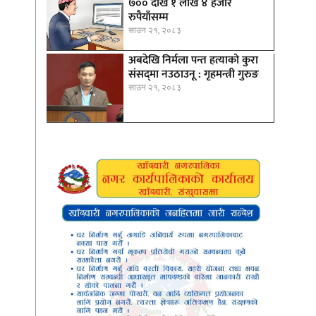
७०० देखि १ लाख ४ हजार
रुपैयाँसम्म
साउन २१, २०८३
अबदेखि निर्मला पन्त हत्याको कुरा
संसद्‍मा नउठाउनू : गृहमन्त्री गुरुङ
साउन २१, २०८३