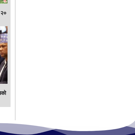
 २०
काे