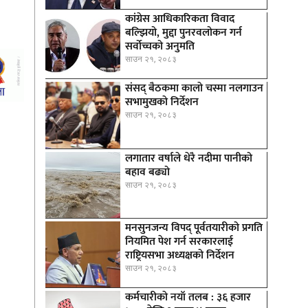
कांग्रेस आधिकारिकता विवाद
बल्झियो, मुद्दा पुनरवलोकन गर्न
सर्वोच्चको अनुमति
साउन २१, २०८३
संसद् बैठकमा कालाे चस्मा नलगाउन
सभामुखकाे निर्देशन
साउन २१, २०८३
लगातार वर्षाले धेरै नदीमा पानीको
बहाव बढ्यो
साउन २१, २०८३
मनसुनजन्य विपद् पूर्वतयारीको प्रगति
नियमित पेश गर्न सरकारलाई
राष्ट्रियसभा अध्यक्षको निर्देशन
साउन २१, २०८३
कर्मचारीकाे नयाँ तलब : ३६ हजार